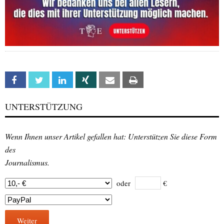
Facebook
Twitter
Linkedin
Xing
Email
Print
UNTERSTÜTZUNG
Wenn Ihnen unser Artikel gefallen hat: Unterstützen Sie diese Form
des
Journalismus.
oder
€
Weiter