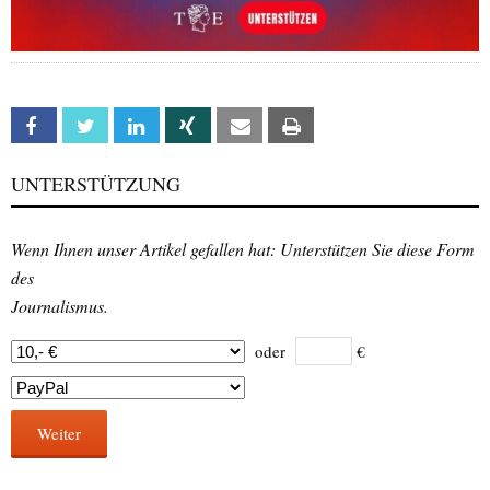
Facebook
Twitter
Linkedin
Xing
Email
Print
UNTERSTÜTZUNG
Wenn Ihnen unser Artikel gefallen hat: Unterstützen Sie diese Form
des
Journalismus.
oder
€
Weiter