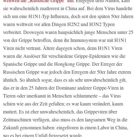
weltweit die „Russische Grippe“ um
. Entgegen dem Namen, kam
sie wahrscheinlich zuallererst in China auf. Bei dem Virus handelte
sich um eine H1N1-Typ Influenza, doch seit den späten 50er Jahren
waren weltweit vor allen Dingen H2N2 und H3N2 Typen
verbreitet. Deswegen waren haupsächlich junge Menschen unter 25
von der Grippe betroffen, denn ihr Immunsystem war mit H1N1
Viren nicht vertraut. Ältere dagegen schon, denn H1N1 Viren
waren die Auslöser für verschiedene Grippe-Epidemien wie die
Spanische Grippe und die Hongkong Grippe. Der Erreger der
Russischen Grippe war jedoch den Erregern der 50er Jahre extrem
ähnlich. So ähnlich sogar, dass es als sehr unwahrscheinlich gilt,
das er in den 25 Jahren der Dominanz anderer Grippe-Viren in
Tieren oder unerkannt in Menschen schlummerte – das Virus
schien wie aus der Zeit gefallen; es war kaum verändert, kaum
mutiert. Es ist eher unwahrscheinlich, das Grippeviren über
Zeitmaschinen verfügen, also muss es den langsamen Weg in die
Zukunft genommen haben: eingefroren in einem Labor in China,
wo es bei einem Unfall freigesetzt wurde.