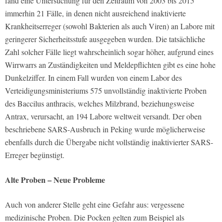
fand eine Untersuchung für den Zeitraum von 2003 bis 2015
immerhin 21 Fälle, in denen nicht ausreichend inaktivierte
Krankheitserreger (sowohl Bakterien als auch Viren) an Labore mit
geringerer Sicherheitsstufe ausgegeben wurden. Die tatsächliche
Zahl solcher Fälle liegt wahrscheinlich sogar höher, aufgrund eines
Wirrwarrs an Zuständigkeiten und Meldepflichten gibt es eine hohe
Dunkelziffer. In einem Fall wurden von einem Labor des
Verteidigungsministeriums 575 unvollständig inaktivierte Proben
des
Baccilus anthracis,
welches Milzbrand, beziehungsweise
Antrax, verursacht, an 194 Labore weltweit versandt. Der oben
beschriebene SARS-Ausbruch in Peking wurde möglicherweise
ebenfalls durch die Übergabe nicht vollständig inaktivierter SARS-
Erreger begünstigt.
Alte Proben – Neue Probleme
Auch von anderer Stelle geht eine Gefahr aus: vergessene
medizinische Proben. Die Pocken gelten zum Beispiel als