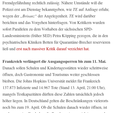
Fremdgefährdung rechtlich zulässig. Nähere Umstände will die
Polizei erst am Dienstag bekanntgeben, wie
TE
auf Anfrage erfuhr,
wegen der
„Brisanz“
der Angelegenheit.
TE
wird darüber
berichten und das Vorgehen hinterfragen. Von Kritikern wurden
sofort Parallelen zu dem Vorhaben der sächsischen SPD-
Landesministerin (früher SED) Petra Köpping gezogen, die in den
psychiatrischen Kliniken Betten für Quarantäne-Brecher reservieren
ließ und
erst nach massiver Kritik darauf verzichtet hat.
Frankreich verlängert die Ausgangssperren bis zum 11. Mai.
Danach sollen Schulen und Kindertagesstätten wieder schrittweise
öffnen, doch Gastronomie und Tourismus weiter geschlossen
bleiben. Die Johns Hopkins Universität meldet für Frankreich
137.873 Infizierte und 14.967 Tote (Stand 13. April, 21:00 Uhr),
mangels Testkapazitäten dürften diese Zahlen tatsächlich jedoch
höher liegen. In Deutschland gelten die Beschränkungen vielerorts
noch bis zum 19. April. Ob die Schulen danach wieder öffnen, ist