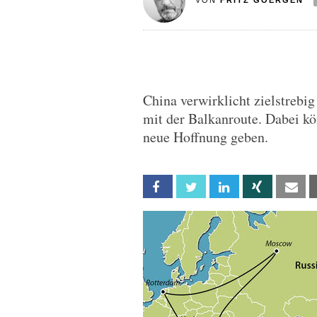
VON
FRITZ GOERGEN
China verwirklicht zielstrebi
mit der Balkanroute. Dabei kö
neue Hoffnung geben.
Facebook
Twitter
Linkedin
Xing
Em