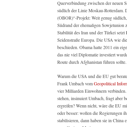
Querverbindung zwischen der neuen S
südlich der Linie Moskau-Rotterdam. 
(OBOR)“-Projekt: Weit genug südlich,
Südrand der ehemaligen Sowjetunion zu
Stabilität des Iran und der Türkei setz
Seidenstraße Europa. Die USA wie die
beschieden. Obama hatte 2011 ein eige
das nie viel Diplomatie investiert wur
Route durch Afghanistan führen sollte.
Warum die USA und die EU gut beraten 
Frank Umbach vom
Geopolitical Infor
vier Milliarden Einwohnern verbinden. W
stehen, insinuiert Umbach, fragt aber 
ergreifen? Wenn nicht, wäre die EU m
oder besser: wollen die Regierungen i
stabilisieren, dann haben sie in China 