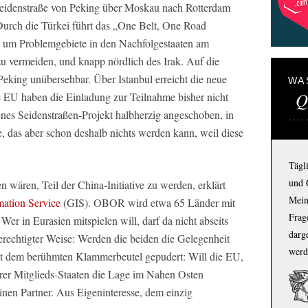
eidenstraße von Peking über Moskau nach Rotterdam
Durch die Türkei führt das „One Belt, One Road
 um Problemgebiete in den Nachfolgestaaten am
 vermeiden, und knapp nördlich des Irak. Auf die
t Peking unübersehbar. Über Istanbul erreicht die neue
WA
Q
 EU haben die Einladung zur Teilnahme bisher nicht
nes Seidenstraßen-Projekt halbherzig angeschoben, in
de, das aber schon deshalb nichts werden kann, weil diese
Tägl
und 
wären, Teil der China-Initiative zu werden, erklärt
Mein
mation Service
(GIS). OBOR wird etwa 65 Länder mit
Frage
er in Eurasien mitspielen will, darf da nicht abseits
darg
berechtigter Weise: Werden die beiden die Gelegenheit
werd
it dem berühmten Klammerbeutel gepudert: Will die EU,
hrer Mitglieds-Staaten die Lage im Nahen Osten
einen Partner. Aus Eigeninteresse, dem einzig