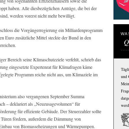
ung von sogenannten Effizienzhäusern sowie die
oppt haben. Alle diesbezüglichen Anträge, die bei der
sind, werden vorerst nicht mehr bewilligt.
eschloss die Vorgängerregierung ein Milliardenprogramm
WA
en Euro zusätzliche Mittel steckte der Bund in den
Q
rreichen.
er Bereich seine Klimaschutzziele verfehlt, schrieb das
ung eingesetzte Expertenrat für Klimafragen käme
Tägl
ufgelegte Programm reiche nicht aus, um Klimaziele im
und 
Mein
Frage
inisterium also vergangenen September Summa
darg
ch – deklariert als „Neuzusagevolumen“ für
werd
derung für effiziente Gebäude. Der Steuerzahler sollte
d Türen fördern, außerdem die Dämmung von
Einbau von Biomasseheizungen und Wärmepumpen.