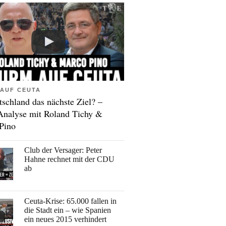
AUF CEUTA
tschland das nächste Ziel? –
Analyse mit Roland Tichy &
Pino
Club der Versager: Peter
Hahne rechnet mit der CDU
ab
Ceuta-Krise: 65.000 fallen in
die Stadt ein – wie Spanien
ein neues 2015 verhindert