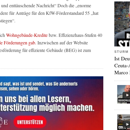
ige und enttäuschende Nachricht“ Doch die „enorme
dere für Anträge für den KfW-Förderstandard 55 „hat
stiegen“.
lich
Wohngebäude-Kredite
bzw. Effizienzhaus-Stufen 40
de Förderungen gab.
Inzwischen auf der Website
s­förderung für effiziente Gebäude (BEG) ist zum
STURM 
Ist Deu
Ceuta-
Marco 