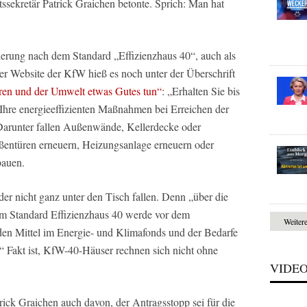
tssekretär Patrick Graichen betonte. Sprich: Man hat
erung nach dem Standard „Effizienzhaus 40“, auch als
er Website der KfW hieß es noch unter der Überschrift
paren und der Umwelt etwas Gutes tun“
: „Erhalten Sie bis
Ihre energieeffizienten Maßnahmen bei Erreichen der
 Darunter fallen Außenwände, Kellerdecke oder
entüren erneuern, Heizungsanlage erneuern oder
bauen.
er nicht ganz unter den Tisch fallen. Denn „über die
m Standard Effizienzhaus 40 werde vor dem
Weiter
den Mittel im Energie- und Klimafonds und der Bedarfe
 Fakt ist, KfW-40-Häuser rechnen sich nicht ohne
VIDE
trick Graichen auch davon, der Antragsstopp sei für die