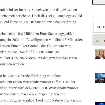
chaftsminister im Amt, sprach von „nie da gewesenen
seinerzeit berichtete. Doch dies sei gut angelegtes Geld
s Geld käme an, Häuslebauer nutzten die Förderung.
MEI
ember seien 10,6 Milliarden Euro Sanierungsgelder
samtjahr 2021 mit Bewilligungen von über 15 Milliarden
24h
illiarden Euro.“ Der Großteil des Geldes war vom
orden, so das
Handelsblatt
. Die damalige
 (SPD) erklärte zudem, mit der jetzt beschlossenen
ermieden werden.
r hat die ausufernde Förderung zu hohen
ch dem neuen Wirtschaftsminister auffiel. Und der
aftsminister wirft dem alten CDU-Wirtschaftsminister
ist von einer „massiven klimapolitischen und
Es wurde „eine veraltete Förderung fortgeschrieben, die