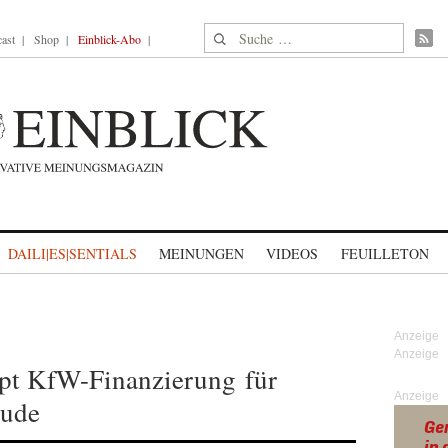
Suche nach:
ast
Shop
Einblick-Abo
DAILI|ES|SENTIALS
MEINUNGEN
VIDEOS
FEUILLETON
pt KfW-Finanzierung für
Anzeige
äude