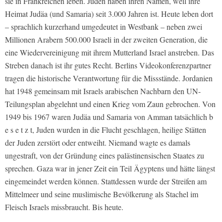
sie in Frankreichen leben. Juden haben ihren Namen, weil ihre
Heimat Judäa (und Samaria) seit 3.000 Jahren ist. Heute leben dort
– sprachlich kurzerhand umgedeutet in Westbank – neben zwei
Millionen Arabern 500.000 Israeli in der zweiten Generation, die
eine Wiedervereinigung mit ihrem Mutterland Israel anstreben. Das
Streben danach ist ihr gutes Recht. Berlins Videokonferenzpartner
tragen die historische Verantwortung für die Missstände. Jordanien
hat 1948 gemeinsam mit Israels arabischen Nachbarn den UN-
Teilungsplan abgelehnt und einen Krieg vom Zaun gebrochen. Von
1949 bis 1967 waren Judäa und Samaria von Amman tatsächlich b
e s e t z t, Juden wurden in die Flucht geschlagen, heilige Stätten
der Juden zerstört oder entweiht. Niemand wagte es damals
ungestraft, von der Gründung eines palästinensischen Staates zu
sprechen. Gaza war in jener Zeit ein Teil Ägyptens und hätte längst
eingemeindet werden können. Stattdessen wurde der Streifen am
Mittelmeer und seine muslimische Bevölkerung als Stachel im
Fleisch Israels missbraucht. Bis heute.