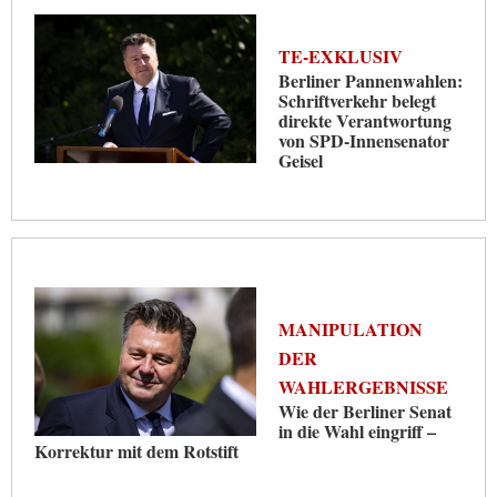
TE-EXKLUSIV
Berliner Pannenwahlen:
Schriftverkehr belegt
direkte Verantwortung
von SPD-Innensenator
Geisel
MANIPULATION
DER
WAHLERGEBNISSE
Wie der Berliner Senat
in die Wahl eingriff –
Korrektur mit dem Rotstift