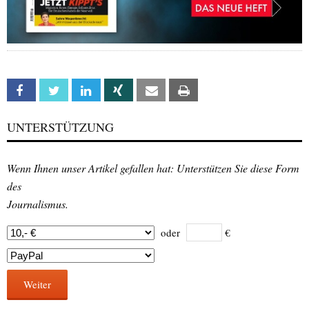
Facebook
Twitter
Linkedin
Xing
Email
Print
UNTERSTÜTZUNG
Wenn Ihnen unser Artikel gefallen hat: Unterstützen Sie diese Form
des
Journalismus.
oder
€
Weiter