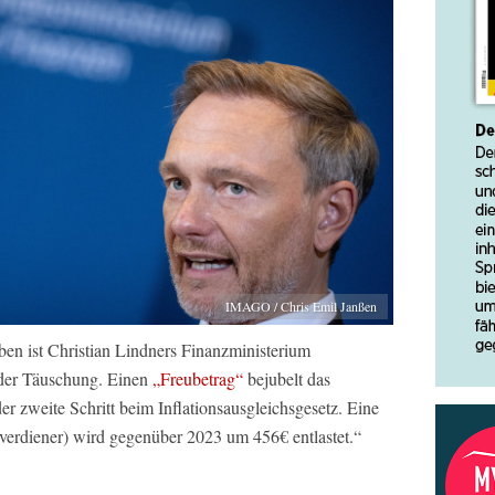
IMAGO / Chris Emil Janßen
en ist Christian Lindners Finanzministerium
 der Täuschung. Einen
„Freubetrag“
bejubelt das
der zweite Schritt beim Inflationsausgleichsgesetz. Eine
dverdiener) wird gegenüber 2023 um 456€ entlastet.“