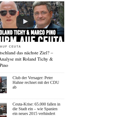
AUF CEUTA
tschland das nächste Ziel? –
Analyse mit Roland Tichy &
Pino
Club der Versager: Peter
Hahne rechnet mit der CDU
ab
Ceuta-Krise: 65.000 fallen in
die Stadt ein – wie Spanien
ein neues 2015 verhindert