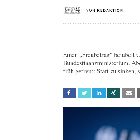
VON
REDAKTION
Einen „Freubetrag“ bejubelt C
Bundesfinanzministerium. Abe
früh gefreut: Statt zu sinken, 
Facebook
Twitter
Linkedin
Xing
Em