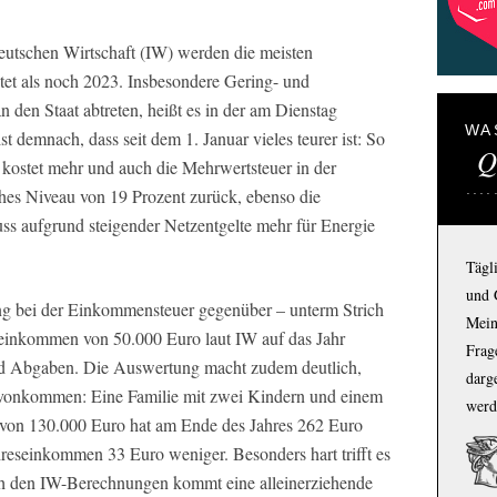
eutschen Wirtschaft (IW) werden die meisten
stet als noch 2023. Insbesondere Gering- und
 den Staat abtreten, heißt es in der am Dienstag
WA
st demnach, dass seit dem 1. Januar vieles teurer ist: So
Q
 kostet mehr und auch die Mehrwertsteuer in der
ches Niveau von 19 Prozent zurück, ebenso die
s aufgrund steigender Netzentgelte mehr für Energie
Tägl
und 
tung bei der Einkommensteuer gegenüber – unterm Strich
Mein
toeinkommen von 50.000 Euro laut IW auf das Jahr
Frage
nd Abgaben. Die Auswertung macht zudem deutlich,
darg
davonkommen: Eine Familie mit zwei Kindern und einem
werd
on 130.000 Euro hat am Ende des Jahres 262 Euro
hreseinkommen 33 Euro weniger. Besonders hart trifft es
ch den IW-Berechnungen kommt eine alleinerziehende