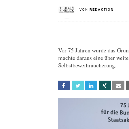
VON
REDAKTION
Vor 75 Jahren wurde das Grund
machte daraus eine über weite
Selbstbeweihräucherung.
Facebook
Twitter
Linkedin
Xing
Em