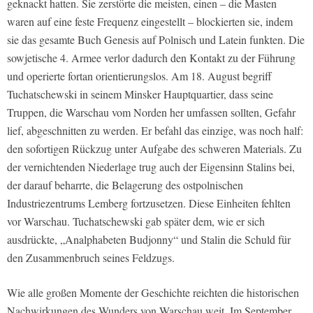
geknackt hatten. Sie zerstörte die meisten, einen – die Masten
waren auf eine feste Frequenz eingestellt – blockierten sie, indem
sie das gesamte Buch Genesis auf Polnisch und Latein funkten. Die
sowjetische 4. Armee verlor dadurch den Kontakt zu der Führung
und operierte fortan orientierungslos. Am 18. August begriff
Tuchatschewski in seinem Minsker Hauptquartier, dass seine
Truppen, die Warschau vom Norden her umfassen sollten, Gefahr
lief, abgeschnitten zu werden. Er befahl das einzige, was noch half:
den sofortigen Rückzug unter Aufgabe des schweren Materials. Zu
der vernichtenden Niederlage trug auch der Eigensinn Stalins bei,
der darauf beharrte, die Belagerung des ostpolnischen
Industriezentrums Lemberg fortzusetzen. Diese Einheiten fehlten
vor Warschau. Tuchatschewski gab später dem, wie er sich
ausdrückte, „Analphabeten Budjonny“ und Stalin die Schuld für
den Zusammenbruch seines Feldzugs.
Wie alle großen Momente der Geschichte reichten die historischen
Nachwirkungen des Wunders von Warschau weit. Im September