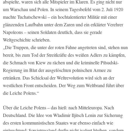
abspielte, waren sich alle Mitspieler im Klaren. Es ging nicht nur
um Warschau und Polen. In seinem Tagesbefehl vom 2. Juli 1920
machte Tuchatschewski – ein hochtalentierter Militär mit einer
glänzenden Laufbahn unter dem Zaren und ein erklärter Verehrer
Napoleons – seinen Soldaten deutlich, dass sie gerade
Weltgeschichte schrieben.
„Die Truppen, die unter der roten Fahne angetreten sind, stehen nun
bereit, bis zum Tod der Streitkräfte des weißen Adlers zu kämpfen,
die Schmach von Kiew zu rächen und die kriminelle Piłsudski-
Regierung im Blut der ausgelöschten polnischen Armee zu
ertränken. Das Schicksal der Weltrevolution wird sich an der
westlichen Front entscheiden. Der Weg zum Weltbrand führt über
die Leiche Polens.“
Über die Leiche Polens – das hieß: nach Mitteleuropa. Nach
Deutschland. Die Idee von Wladimir Iljitsch Lenin zur Sicherung
des ersten kommunistischen Staates war ebenso einfach wie
einleuchtend: Sowjetrussland durfte nicht isoliert bleiben, sondern