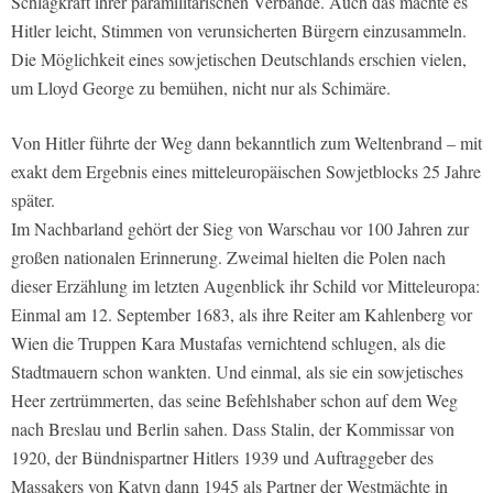
Schlagkraft ihrer paramilitärischen Verbände. Auch das machte es
Hitler leicht, Stimmen von verunsicherten Bürgern einzusammeln.
Die Möglichkeit eines sowjetischen Deutschlands erschien vielen,
um Lloyd George zu bemühen, nicht nur als Schimäre.
Von Hitler führte der Weg dann bekanntlich zum Weltenbrand – mit
exakt dem Ergebnis eines mitteleuropäischen Sowjetblocks 25 Jahre
später.
Im Nachbarland gehört der Sieg von Warschau vor 100 Jahren zur
großen nationalen Erinnerung. Zweimal hielten die Polen nach
dieser Erzählung im letzten Augenblick ihr Schild vor Mitteleuropa:
Einmal am 12. September 1683, als ihre Reiter am Kahlenberg vor
Wien die Truppen Kara Mustafas vernichtend schlugen, als die
Stadtmauern schon wankten. Und einmal, als sie ein sowjetisches
Heer zertrümmerten, das seine Befehlshaber schon auf dem Weg
nach Breslau und Berlin sahen. Dass Stalin, der Kommissar von
1920, der Bündnispartner Hitlers 1939 und Auftraggeber des
Massakers von Katyn dann 1945 als Partner der Westmächte in