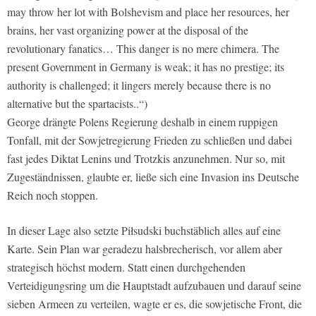
may throw her lot with Bolshevism and place her resources, her
brains, her vast organizing power at the disposal of the
revolutionary fanatics… This danger is no mere chimera. The
present Government in Germany is weak; it has no prestige; its
authority is challenged; it lingers merely because there is no
alternative but the spartacists..“)
George drängte Polens Regierung deshalb in einem ruppigen
Tonfall, mit der Sowjetregierung Frieden zu schließen und dabei
fast jedes Diktat Lenins und Trotzkis anzunehmen. Nur so, mit
Zugeständnissen, glaubte er, ließe sich eine Invasion ins Deutsche
Reich noch stoppen.
In dieser Lage also setzte Piłsudski buchstäblich alles auf eine
Karte. Sein Plan war geradezu halsbrecherisch, vor allem aber
strategisch höchst modern. Statt einen durchgehenden
Verteidigungsring um die Hauptstadt aufzubauen und darauf seine
sieben Armeen zu verteilen, wagte er es, die sowjetische Front, die