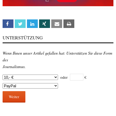
Facebook
Twitter
Linkedin
Xing
Email
Print
UNTERSTÜTZUNG
Wenn Ihnen unser Artikel gefallen hat: Unterstützen Sie diese Form
des
Journalismus.
oder
€
Weiter