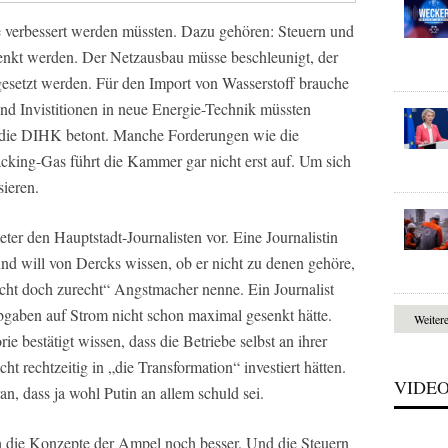
e verbessert werden müssten. Dazu gehören: Steuern und
senkt werden. Der Netzausbau müsse beschleunigt, der
esetzt werden. Für den Import von Wasserstoff brauche
 und Invistitionen in neue Energie-Technik müssten
e die DIHK betont. Manche Forderungen wie die
acking-Gas führt die Kammer gar nicht erst auf. Um sich
sieren.
er den Hauptstadt-Journalisten vor. Eine Journalistin
nd will von Dercks wissen, ob er nicht zu denen gehöre,
icht doch zurecht“ Angstmacher nenne. Ein Journalist
bgaben auf Strom nicht schon maximal gesenkt hätte.
Weiter
rie bestätigt wissen, dass die Betriebe selbst an ihrer
cht rechtzeitig in „die Transformation“ investiert hätten.
VIDE
an, dass ja wohl Putin an allem schuld sei.
ch die Konzepte der Ampel noch besser. Und die Steuern