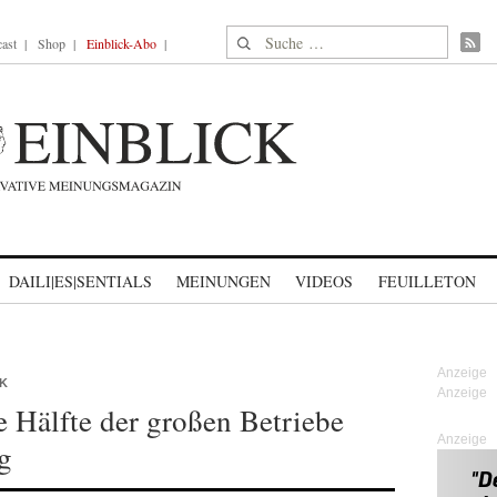
Suche nach:
ast
Shop
Einblick-Abo
DAILI|ES|SENTIALS
MEINUNGEN
VIDEOS
FEUILLETON
K
e Hälfte der großen Betriebe
Anzeige
g