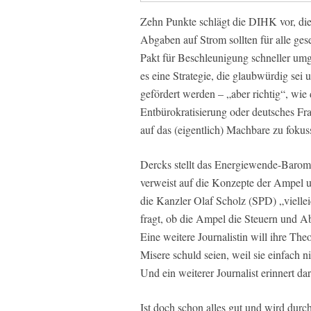
Zehn Punkte schlägt die DIHK vor, di
Abgaben auf Strom sollten für alle ge
Pakt für Beschleunigung schneller umg
es eine Strategie, die glaubwürdig sei
gefördert werden – „aber richtig“, wi
Entbürokratisierung oder deutsches Fr
auf das (eigentlich) Machbare zu fokus
Dercks stellt das Energiewende-Baromet
verweist auf die Konzepte der Ampel u
die Kanzler Olaf Scholz (SPD) „vielle
fragt, ob die Ampel die Steuern und A
Eine weitere Journalistin will ihre Theo
Misere schuld seien, weil sie einfach ni
Und ein weiterer Journalist erinnert dar
Ist doch schon alles gut und wird dur