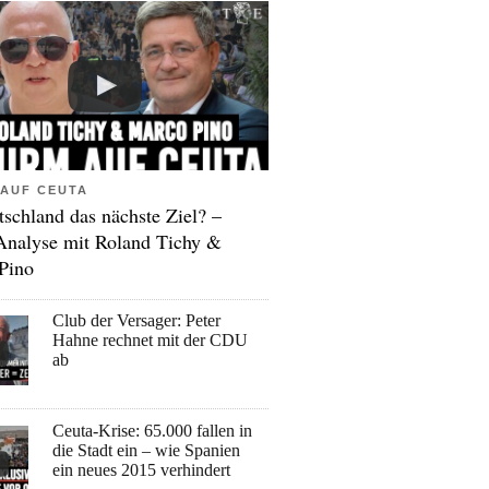
AUF CEUTA
tschland das nächste Ziel? –
Analyse mit Roland Tichy &
Pino
Club der Versager: Peter
Hahne rechnet mit der CDU
ab
Ceuta-Krise: 65.000 fallen in
die Stadt ein – wie Spanien
ein neues 2015 verhindert