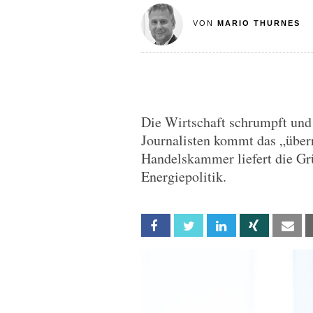
VON
MARIO THURNES
Die Wirtschaft schrumpft und d
Journalisten kommt das „über
Handelskammer liefert die Grü
Energiepolitik.
Facebook
Twitter
Linkedin
Xing
Em