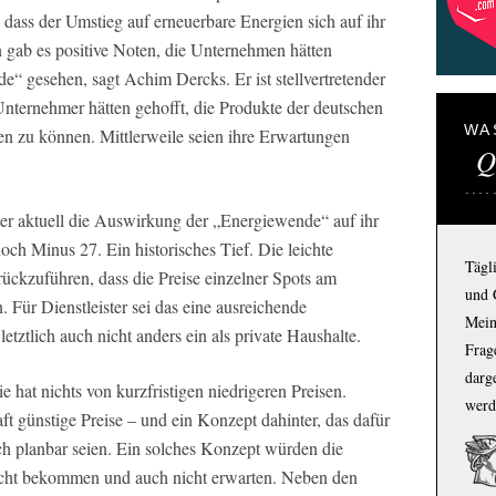
, dass der Umstieg auf erneuerbare Energien sich auf ihr
n gab es positive Noten, die Unternehmen hätten
“ gesehen, sagt Achim Dercks. Er ist stellvertretender
nternehmer hätten gehofft, die Produkte der deutschen
WA
n zu können. Mittlerweile seien ihre Erwartungen
Q
r aktuell die Auswirkung der „Energiewende“ auf ihr
och Minus 27. Ein historisches Tief. Die leichte
Tägl
rückzuführen, dass die Preise einzelner Spots am
und 
 Für Dienstleister sei das eine ausreichende
Mein
etztlich auch nicht anders ein als private Haushalte.
Frage
darg
e hat nichts von kurzfristigen niedrigeren Preisen.
werd
ft günstige Preise – und ein Konzept dahinter, das dafür
uch planbar seien. Ein solches Konzept würden die
icht bekommen und auch nicht erwarten. Neben den