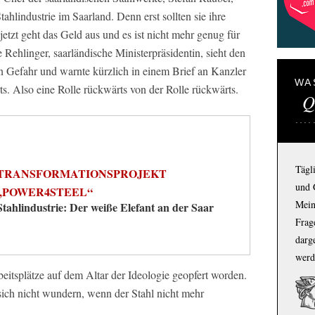
hlindustrie im Saarland. Denn erst sollten sie ihre
etzt geht das Geld aus und es ist nicht mehr genug für
ehlinger, saarländische Ministerpräsidentin, sieht den
n Gefahr und warnte kürzlich in einem Brief an Kanzler
WA
ts. Also eine Rolle rückwärts von der Rolle rückwärts.
Q
Tägl
TRANSFORMATIONSPROJEKT
und 
„POWER4STEEL“
Mein
Stahlindustrie: Der weiße Elefant an der Saar
Frage
darg
werd
beitsplätze auf dem Altar der Ideologie geopfert worden.
sich nicht wundern, wenn der Stahl nicht mehr