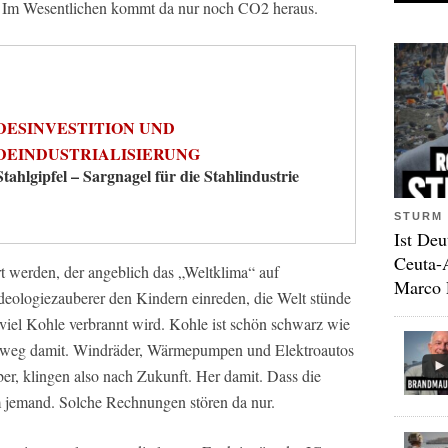
 Im Wesentlichen kommt da nur noch CO2 heraus.
DESINVESTITION UND
DEINDUSTRIALISIERUNG
Stahlgipfel – Sargnagel für die Stahlindustrie
STURM 
Ist Deu
Ceuta-
t werden, der angeblich das „Weltklima“ auf
Marco 
deologiezauberer den Kindern einreden, die Welt stünde
viel Kohle verbrannt wird. Kohle ist schön schwarz wie
o weg damit. Windräder, Wärmepumpen und Elektroautos
ber, klingen also nach Zukunft. Her damit. Dass die
m jemand. Solche Rechnungen stören da nur.