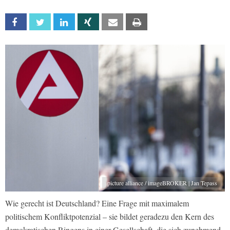
Facebook
Twitter
Linkedin
Xing
Email
Print
picture alliance / imageBROKER | Jan Tepass
Wie gerecht ist Deutschland? Eine Frage mit maximalem
politischem Konfliktpotenzial – sie bildet geradezu den Kern des
demokratischen Ringens in einer Gesellschaft, die sich zunehmend