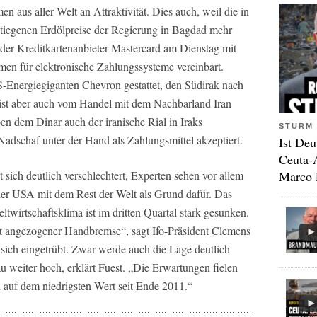
men aus aller Welt an Attraktivität. Dies auch, weil die in
tiegenen Erdölpreise der Regierung in Bagdad mehr
t der Kreditkartenanbieter Mastercard am Dienstag mit
men für elektronische Zahlungssysteme vereinbart.
-Energiegiganten Chevron gestattet, den Südirak nach
 ist aber auch vom Handel mit dem Nachbarland Iran
n dem Dinar auch der iranische Rial in Iraks
STURM 
adschaf unter der Hand als Zahlungsmittel akzeptiert.
Ist Deu
Ceuta-
Marco 
 sich deutlich verschlechtert, Experten sehen vor allem
 der USA mit dem Rest der Welt als Grund dafür. Das
ltwirtschaftsklima ist im dritten Quartal stark gesunken.
it angezogener Handbremse“, sagt Ifo-Präsident Clemens
 sich eingetrübt. Zwar werde auch die Lage deutlich
au weiter hoch, erklärt Fuest. „Die Erwartungen fielen
n auf dem niedrigsten Wert seit Ende 2011.“