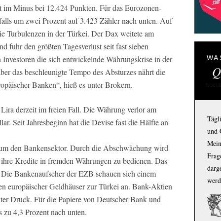
nt im Minus bei 12.424 Punkten. Für das Eurozonen-
alls um zwei Prozent auf 3.423 Zähler nach unten. Auf
e Turbulenzen in der Türkei. Der Dax weitete am
d fuhr den größten Tagesverlust seit fast sieben
 Investoren die sich entwickelnde Währungskrise in der
WA
Q
 aber das beschleunigte Tempo des Absturzes nährt die
päischer Banken“, hieß es unter Brokern.
 Lira derzeit im freien Fall. Die Währung verlor am
Tägl
ar. Seit Jahresbeginn hat die Devise fast die Hälfte an
und 
Mein
en um den Bankensektor. Durch die Abschwächung wird
Frage
r, ihre Kredite in fremden Währungen zu bedienen. Das
darg
. Die Bankenaufseher der EZB schauen sich einem
werd
en europäischer Geldhäuser zur Türkei an. Bank-Aktien
unter Druck. Für die Papiere von Deutscher Bank und
 zu 4,3 Prozent nach unten.