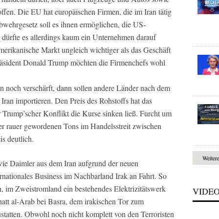
ffen. Die EU hat europäischen Firmen, die im Iran tätig
Abwehrgesetz soll es ihnen ermöglichen, die US-
s dürfte es allerdings kaum ein Unternehmen darauf
merikanische Markt ungleich wichtiger als das Geschäft
räsident ­Donald Trump möchten die Firmenchefs wohl
 noch verschärft, dann sollen andere Länder nach dem
ran importieren. Den Preis des Rohstoffs hat das
r Trump’scher Konflikt die Kurse sinken ließ. Furcht um
der rauer gewordenen Tons im Handelsstreit zwischen
s deutlich.
Weiter
ie Daimler aus dem Iran aufgrund der neuen
rnationales Business im Nachbarland Irak an Fahrt. So
 im Zweistromland ein bestehendes Elektrizitätswerk
VIDE
att al-Arab bei Basra, dem irakischen Tor zum
statten. Obwohl noch nicht komplett von den Terroristen