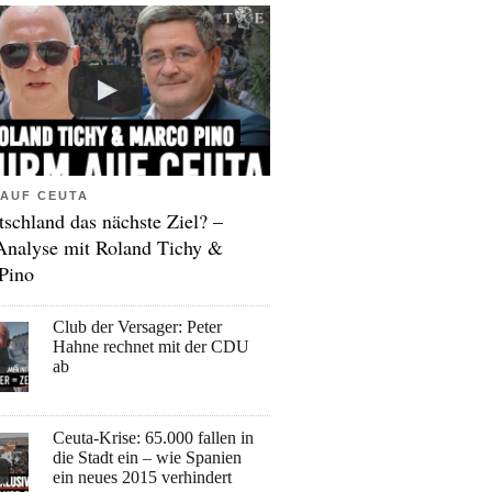
AUF CEUTA
tschland das nächste Ziel? –
Analyse mit Roland Tichy &
Pino
Club der Versager: Peter
Hahne rechnet mit der CDU
ab
Ceuta-Krise: 65.000 fallen in
die Stadt ein – wie Spanien
ein neues 2015 verhindert