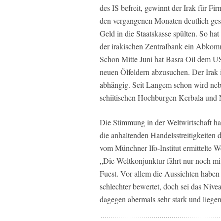
des IS befreit, gewinnt der Irak für Fir
den vergangenen Monaten deutlich ges
Geld in die Staatskasse spülten. So ha
der irakischen Zen­tralbank ein Abkom
Schon Mitte Juni hat Basra Oil dem US
neuen Ölfeldern abzusuchen. Der Irak
abhängig. Seit Langem schon wird nebe
schiitischen Hochburgen Kerbala und N
Die Stimmung in der Weltwirtschaft hat
die anhaltenden Handelsstreitigkeiten
vom Münchner Ifo-Institut ermittelte We
„Die Weltkonjunktur fährt nur noch m
Fuest. Vor allem die Aussichten haben
schlechter bewertet, doch sei das Nive
da­gegen abermals sehr stark und liege