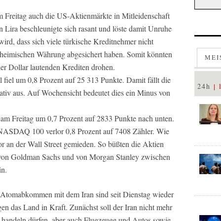
m Freitag auch die US-Aktienmärkte in Mitleidenschaft
n Lira beschleunigte sich rasant und löste damit Unruhe
ird, dass sich viele türkische Kreditnehmer nicht
 heimischen Währung abgesichert haben. Somit könnten
MEI
er Dollar lautenden Krediten drohen.
fiel um 0,8 Prozent auf 25 313 Punkte. Damit fällt die
24h
ativ aus. Auf Wochensicht bedeutet dies ein Minus von
 am Freitag um 0,7 Prozent auf 2833 Punkte nach unten.
 NASDAQ 100 verlor 0,8 Prozent auf 7408 Zähler. Wie
 an der Wall Street gemieden. So büßten die Aktien
 von Goldman Sachs und von Morgan Stanley zwischen
in.
tomabkommen mit dem Iran sind seit Dienstag wieder
en das Land in Kraft. Zunächst soll der Iran nicht mehr
en handeln dürfen, aber auch Flugzeuge und Autos sowie