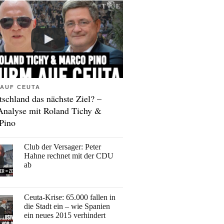
AUF CEUTA
tschland das nächste Ziel? –
Analyse mit Roland Tichy &
Pino
Club der Versager: Peter
Hahne rechnet mit der CDU
ab
Ceuta-Krise: 65.000 fallen in
die Stadt ein – wie Spanien
ein neues 2015 verhindert