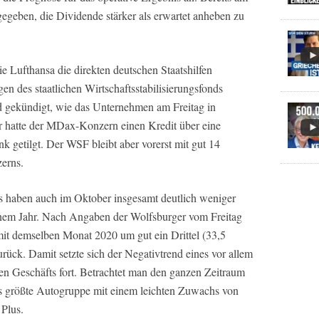
egeben, die Dividende stärker als erwartet anheben zu
e Lufthansa die direkten deutschen Staatshilfen
gen des staatlichen Wirtschaftsstabilisierungsfonds
 gekündigt, wie das Unternehmen am Freitag in
ar hatte der MDax-Konzern einen Kredit über eine
k getilgt. Der WSF bleibt aber vorerst mit gut 14
zerns.
haben auch im Oktober insgesamt deutlich weniger
inem Jahr. Nach Angaben der Wolfsburger vom Freitag
mit demselben Monat 2020 um gut ein Drittel (33,5
rück. Damit setzte sich der Negativtrend eines vor allem
n Geschäfts fort. Betrachtet man den ganzen Zeitraum
pas größte Autogruppe mit einem leichten Zuwachs von
Plus.