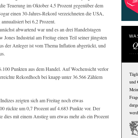
g die Teuerung im Oktober 4,5 Prozent gegenüber dem
Sogar einen 30-Jahres-Rekord verzeichneten die USA,
 annualisiert bei 6,2 Prozent.
unächst abwartend war und es an drei Handelstagen
WA
 Jones Industrial am Freitag einen Teil seiner jüngsten
Q
s der Anleger ist vom Thema Inflation abgerückt, und
us.
6.100 Punkten aus dem Handel. Auf Wochensicht verlor
Tägl
erreichte Rekordhoch bei knapp unter 36.566 Zählern
und 
Mein
Frage
ndizes zeigten sich am Freitag noch etwas
darg
0 rückte um 0,7 Prozent auf 4.683 Punkte vor. Der
werd
 dies mit einem Anstieg um etwas mehr als ein Prozent