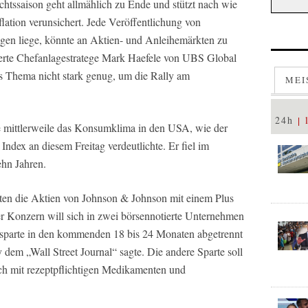
chtssaison geht allmählich zu Ende und stützt nach wie
lation verunsichert. Jede Veröffentlichung von
gen liege, könnte an Aktien- und Anleihemärkten zu
ierte Chefanlagestratege Mark Haefele von UBS Global
 Thema nicht stark genug, um die Rally am
MEI
24h
ste mittlerweile das Konsumklima in den USA, wie der
Index an diesem Freitag verdeutlichte. Er fiel im
ehn Jahren.
en die Aktien von Johnson & Johnson mit einem Plus
r Konzern will sich in zwei börsennotierte Unternehmen
rsparte in den kommenden 18 bis 24 Monaten abgetrennt
em „Wall Street Journal“ sagte. Die andere Sparte soll
ch mit rezeptpflichtigen Medikamenten und