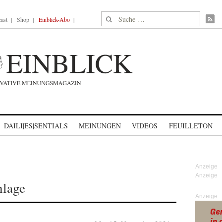
Suche nach:
ast
Shop
Einblick-Abo
DAILI|ES|SENTIALS
MEINUNGEN
VIDEOS
FEUILLETON
nlage
Anzeige