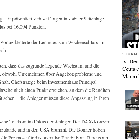
Er präsentiert sich seit Tagen in stabiler Seitenlage.
lus bei 16.094 Punkten.
ortag kletterte der Leitindex zum Wochenschluss im
och.
STURM 
Ist Deu
kten, dass das zugrunde liegende Wachstum und die
Ceuta-
nd, obwohl Unternehmen über Angebotsprobleme und
Marco 
hah, Chefstratege beim Investmenthaus Principal
hrscheinlich einen Punkt erreichen, an dem die Renditen
tät sehen – die Anleger müssen diese Anpassung in ihren
tsche Telekom im Fokus der Anleger. Der DAX-Konzern
ierzulande und in den USA brummt. Die Bonner hoben
 die Prognose für das operative Ergebnis an. Bereits am