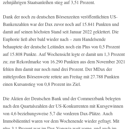
zehnjährigen Staatsanleihen stieg auf 3,51 Prozent.
Dank der noch zu deutschen Börsenzeiten veröffentlichten US-
Bankenzahlen war der Dax zuvor noch auf 15.841 Punkten und
damit auf seinen höchsten Stand seit Januar 2022 geklettert. Die
Euphorie ließ aber bald wieder nach – zum Handelsende
behauptete der deutsche Leitindex noch ein Plus von 0,5 Prozent
auf 15.808 Punkte. Auf Wochensicht legte er damit um 1,3 Prozent
zu; zur Rekordmarke von 16.290 Punkten aus dem November 2021
fehlen ihm damit nur noch rund drei Prozent. Der MDax der
mittelgroßen Börsenwerte rettete am Freitag mit 27.788 Punkten
einen Kursanstieg von 0,8 Prozent ins Ziel.
Die Aktien der Deutschen Bank und der Commerzbank belegten
nach den Quartalszahlen der US-Konkurrenten mit Kursgewinnen
von 4,6 beziehungsweise 5,7 die vorderen Dax-Plätze. Auch
Immobilientitel waren vor dem Wochenende wieder gefragt. Mit
plus 3,1 Prozent war im Dax Vonovia weit vorne, und auch im