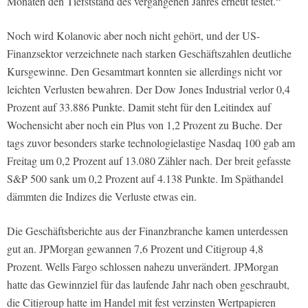
Monaten den Tiefststand des vergangenen Jahres erneut testet.“
Noch wird Kolanovic aber noch nicht gehört, und der US-
Finanzsektor verzeichnete nach starken Geschäftszahlen deutliche
Kursgewinne. Den Gesamtmart konnten sie allerdings nicht vor
leichten Verlusten bewahren. Der Dow Jones Industrial verlor 0,4
Prozent auf 33.886 Punkte. Damit steht für den Leitindex auf
Wochensicht aber noch ein Plus von 1,2 Prozent zu Buche. Der
tags zuvor besonders starke technologielastige Nasdaq 100 gab am
Freitag um 0,2 Prozent auf 13.080 Zähler nach. Der breit gefasste
S&P 500 sank um 0,2 Prozent auf 4.138 Punkte. Im Späthandel
dämmten die Indizes die Verluste etwas ein.
Die Geschäftsberichte aus der Finanzbranche kamen unterdessen
gut an. JPMorgan gewannen 7,6 Prozent und Citigroup 4,8
Prozent. Wells Fargo schlossen nahezu unverändert. JPMorgan
hatte das Gewinnziel für das laufende Jahr nach oben geschraubt,
die Citigroup hatte im Handel mit fest verzinsten Wertpapieren