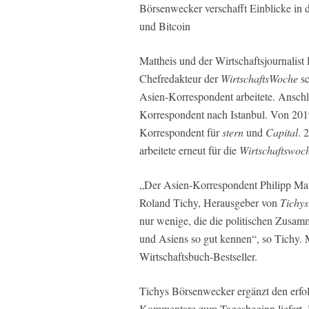
Börsenwecker verschafft Einblicke in 
und Bitcoin
Mattheis und der Wirtschaftsjournalist
Chefredakteur der
WirtschaftsWoche
sc
Asien-Korrespondent arbeitete. Anschli
Korrespondent nach Istanbul. Von 2019 
Korrespondent für
stern
und
Capital
. 
arbeitete erneut für die
Wirtschaftswoc
„Der Asien-Korrespondent Philipp Matt
Roland Tichy, Herausgeber von
Tichys
nur wenige, die die politischen Zusa
und Asiens so gut kennen“, so Tichy. 
Wirtschaftsbuch-Bestseller.
Tichys Börsenwecker ergänzt den erfo
Kommentare zum Tagesbeginn liefert. M