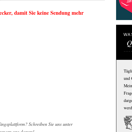
ecker, damit Sie keine Sendung mehr
WA
Q
Tägl
und 
Mein
Frage
darg
werd
ingsplattform? Schreiben Sie uns unter
mmern uns darum!