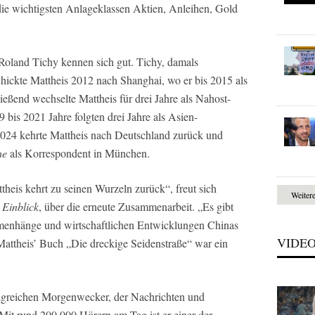
die wichtigsten Anlageklassen Aktien, Anleihen, Gold
 Roland Tichy kennen sich gut. Tichy, damals
hickte Mattheis 2012 nach Shanghai, wo er bis 2015 als
eßend wechselte Mattheis für drei Jahre als Nahost-
bis 2021 Jahre folgten drei Jahre als Asien-
2024 kehrte Mattheis nach Deutschland zurück und
he
als Korrespondent in München.
heis kehrt zu seinen Wurzeln zurück“, freut sich
Weiter
 Einblick
, über die erneute Zusammenarbeit. „Es gibt
mmenhänge und wirtschaftlichen Entwicklungen Chinas
VIDE
Mattheis’ Buch „Die dreckige Seidenstraße“ war ein
lgreichen Morgenwecker, der Nachrichten und
it rund 200.000 Hörern am Tag ist er einer der