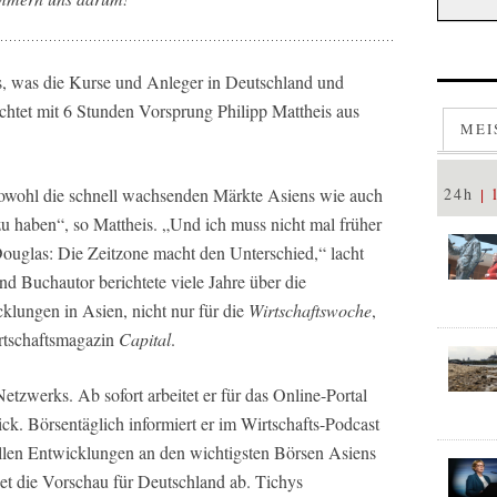
es, was die Kurse und Anleger in Deutschland und
chtet mit 6 Stunden Vorsprung Philipp Mattheis aus
MEI
sowohl die schnell wachsenden Märkte Asiens wie auch
24h
zu haben“, so Mattheis. „Und ich muss nicht mal früher
ouglas: Die Zeitzone macht den Unterschied,“ lacht
nd Buchautor berichtete viele Jahre über die
cklungen in Asien, nicht nur für die
Wirtschaftswoche
,
rtschaftsmagazin
Capital
.
Netzwerks. Ab sofort arbeitet er für das Online-Portal
ck. Börsentäglich informiert er im Wirtschafts-Podcast
llen Entwicklungen an den wichtigsten Börsen Asiens
eet die Vorschau für Deutschland ab. Tichys