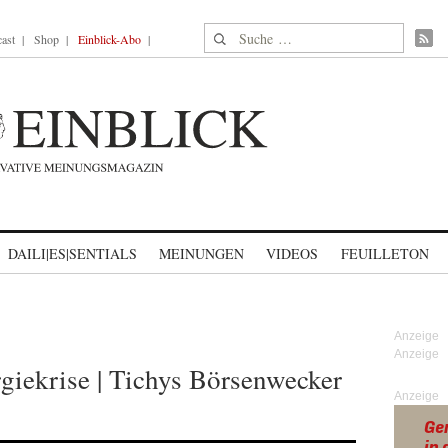
Suche nach:
ast
Shop
Einblick-Abo
DAILI|ES|SENTIALS
MEINUNGEN
VIDEOS
FEUILLETON
rgiekrise | Tichys Börsenwecker
Anzeige