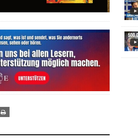
ail
Print