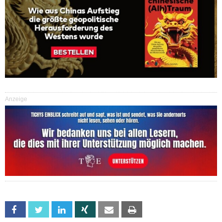
Anzeige
Facebook
Twitter
Linkedin
Xing
Email
Print