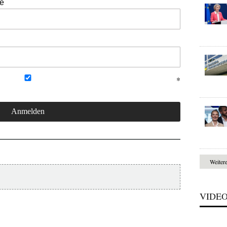
se
Weiter
VIDE