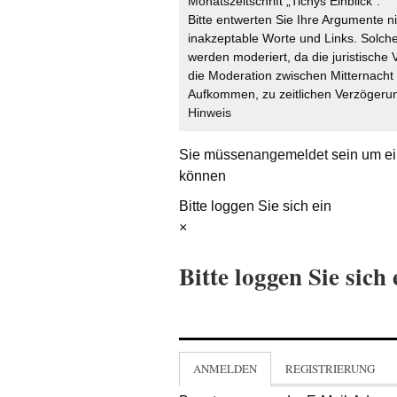
Monatszeitschrift „Tichys Einblick“.
Bitte entwerten Sie Ihre Argumente n
inakzeptable Worte und Links. Solche
werden moderiert, da die juristische 
die Moderation zwischen Mitternach
Aufkommen, zu zeitlichen Verzögerun
Hinweis
Sie müssen
angemeldet
sein um ei
können
Bitte loggen Sie sich ein
×
Bitte loggen Sie sich 
ANMELDEN
REGISTRIERUNG