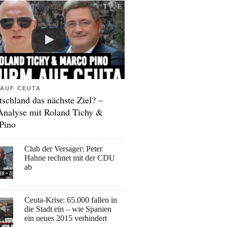
AUF CEUTA
tschland das nächste Ziel? –
Analyse mit Roland Tichy &
Pino
Club der Versager: Peter
Hahne rechnet mit der CDU
ab
Ceuta-Krise: 65.000 fallen in
die Stadt ein – wie Spanien
ein neues 2015 verhindert