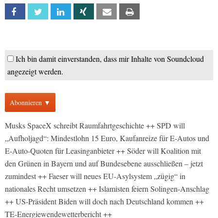
Facebook
Twitter
Linkedin
Xing
Email
Print
Ich bin damit einverstanden, dass mir Inhalte von Soundcloud
angezeigt werden.
Abonnieren ▼
Musks SpaceX schreibt Raumfahrtgeschichte ++ SPD will
„Aufholjagd“: Mindestlohn 15 Euro, Kaufanreize für E-Autos und
E-Auto-Quoten für Leasinganbieter ++ Söder will Koalition mit
den Grünen in Bayern und auf Bundesebene ausschließen – jetzt
zumindest ++ Faeser will neues EU-Asylsystem „zügig“ in
nationales Recht umsetzen ++ Islamisten feiern Solingen-Anschlag
++ US-Präsident Biden will doch nach Deutschland kommen ++
TE-Energiewendewetterbericht ++