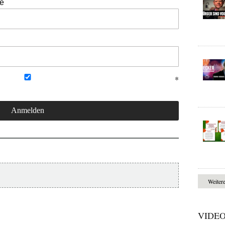
se
Weiter
VIDE