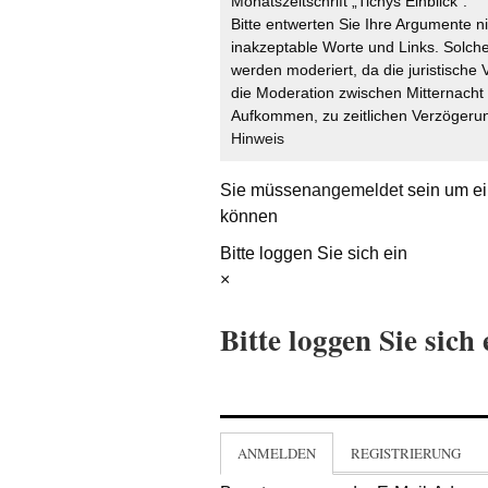
Monatszeitschrift „Tichys Einblick“.
Bitte entwerten Sie Ihre Argumente n
inakzeptable Worte und Links. Solche
werden moderiert, da die juristische 
die Moderation zwischen Mitternach
Aufkommen, zu zeitlichen Verzögerun
Hinweis
Sie müssen
angemeldet
sein um ei
können
Bitte loggen Sie sich ein
×
Bitte loggen Sie sich 
ANMELDEN
REGISTRIERUNG