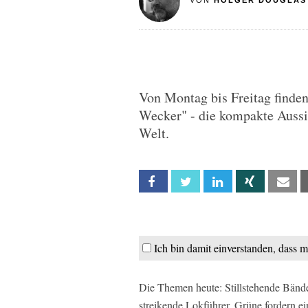
VON
HOLGER DOUGLAS
Von Montag bis Freitag finden
Wecker" - die kompakte Aussi
Welt.
Facebook
Twitter
Linkedin
Xing
Em
Ich bin damit einverstanden, dass 
Die Themen heute: Stillstehende Bände
streikende Lokführer, Grüne fordern e