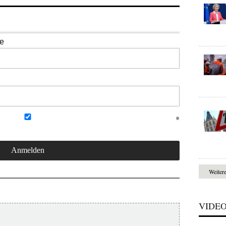
se
Weiter
VIDE