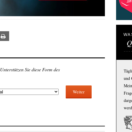
WA
ail
Print
Q
 Unterstützen Sie diese Form des
Tägl
und 
Mein
Weiter
Frage
darg
werd