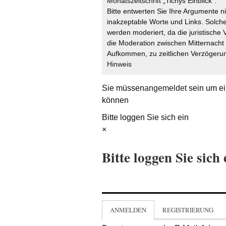
Monatszeitschrift „Tichys Einblick“.
Bitte entwerten Sie Ihre Argumente n
inakzeptable Worte und Links. Solche
werden moderiert, da die juristische 
die Moderation zwischen Mitternach
Aufkommen, zu zeitlichen Verzögerun
Hinweis
Sie müssen
angemeldet
sein um ei
können
Bitte loggen Sie sich ein
×
Bitte loggen Sie sich 
ANMELDEN
REGISTRIERUNG