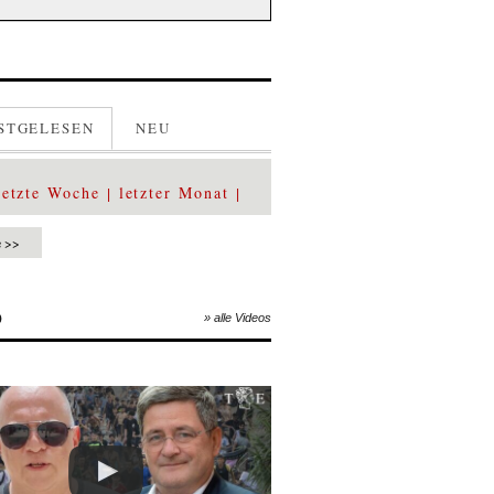
STGELESEN
NEU
letzte Woche
letzter Monat
e >>
O
» alle Videos