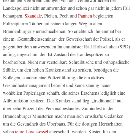
bekannten Veröffentlichungen von den Verantwortlichen der
Landespolizei nicht unumwunden und schon gar nicht in jedem Fall
behaupten.
Skandale
, Pleiten, Pech und
Pannen
begleiteten
Polizeipfarrer Täuber auf seinem langen Weg in allen
Brandenburger Hierarchieebenen. So erlebte ich ihn einmal bei
einem „Gesundheitsseminar“ der Gewerkschaft der Polizei, als er
gegenüber dem anwesenden Innenminister Ralf Holzschuher (SPD)
anfing, ungeschönt den Ist-Zustand der Landespolizei zu
beschreiben. Nicht nur verstellbare Schreibtische und orthopädische
Stühle, um den hohen Krankenstand zu senken, benötigen die
Kollegen, sondern eine Polizeiführung, die ein aktives
Gesundheitsmanagement betreibt und keine ständig neuen
wohlfeilen Papierlagen schafft, die seines Erachtens lediglich eine
Alibifunktion besitzen. Der Krankenstand liegt „traditionell“ auf
über zehn Prozent des Personalbestandes. Zumindest in den
Brandenburger Ministerien macht man sich ernsthafte Gedanken
um die Gesundheit des Überbaus. Für die dortigen Herrschaften
sollen
teure Luxussessel
angeschafft werden. Kosten für den