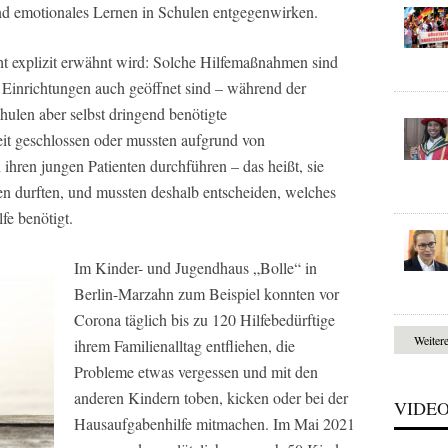
nd emotionales Lernen in Schulen entgegenwirken.
t explizit erwähnt wird: Solche Hilfemaßnahmen sind
 Einrichtungen auch geöffnet sind – während der
len aber selbst dringend benötigte
eit geschlossen oder mussten aufgrund von
ihren jungen Patienten durchführen – das heißt, sie
en durften, und mussten deshalb entscheiden, welches
fe benötigt.
Im Kinder- und Jugendhaus „Bolle“ in
Berlin-Marzahn zum Beispiel konnten vor
Corona täglich bis zu 120 Hilfebedürftige
Weiter
ihrem Familienalltag entfliehen, die
Probleme etwas vergessen und mit den
anderen Kindern toben, kicken oder bei der
VIDE
Hausaufgabenhilfe mitmachen. Im Mai 2021