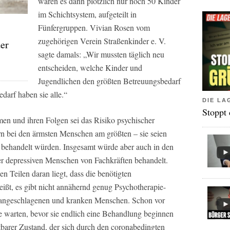
waren es dann plötzlich nur noch 50 Kinder
im Schichtsystem, aufgeteilt in
Fünfergruppen. Vivian Rosen vom
zugehörigen Verein Straßenkinder e. V.
er
sagte damals: „Wir mussten täglich neu
entscheiden, welche Kinder und
Jugendlichen den größten Betreuungsbedarf
darf haben sie alle.“
DIE LA
Stoppt
 und ihren Folgen sei das Risiko psychischer
n bei den ärmsten Menschen am größten – sie seien
en behandelt würden. Insgesamt würde aber auch in den
der depressiven Menschen von Fachkräften behandelt.
 Teilen daran liegt, dass die benötigten
ißt, es gibt nicht annähernd genug Psychotherapie-
er angeschlagenen und kranken Menschen. Schon vor
 warten, bevor sie endlich eine Behandlung beginnen
tbarer Zustand, der sich durch den coronabedingten