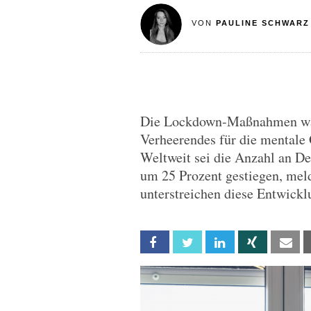
VON
PAULINE SCHWARZ
Die Lockdown-Maßnahmen ware
Verheerendes für die mentale
Weltweit sei die Anzahl an D
um 25 Prozent gestiegen, mel
unterstreichen diese Entwickl
Facebook
Twitter
Linkedin
Xing
Em