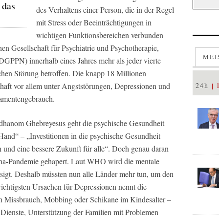
 das
des Verhaltens einer Person, die in der Regel
mit Stress oder Beeinträchtigungen in
wichtigen Funktionsbereichen verbunden
chen Gesellschaft für Psychiatrie und Psychotherapie,
MEI
GPPN) innerhalb eines Jahres mehr als jeder vierte
hen Störung betroffen. Die knapp 18 Millionen
chaft vor allem unter Angststörungen, Depressionen und
24h
amentengebrauch.
hanom Ghebreyesus geht die psychische Gesundheit
Hand“ – „Investitionen in die psychische Gesundheit
en und eine bessere Zukunft für alle“. Doch genau daran
orona-Pandemie gehapert. Laut WHO wird die mentale
ssigt. Deshalb müssten nun alle Länder mehr tun, um den
wichtigsten Ursachen für Depressionen nennt die
en Missbrauch, Mobbing oder Schikane im Kindesalter –
e Dienste, Unterstützung der Familien mit Problemen