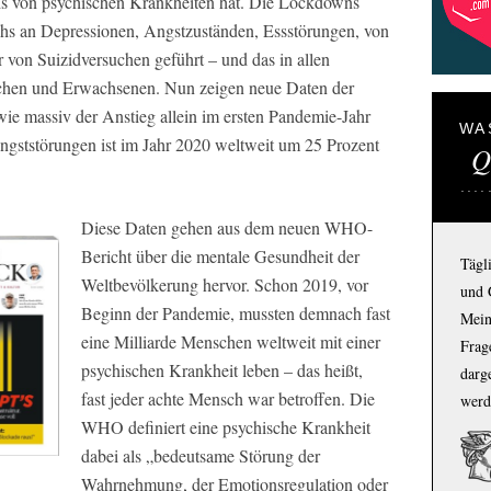
s von psychischen Krankheiten hat. Die Lockdowns
s an Depressionen, Angstzuständen, Essstörungen, von
 von Suizidversuchen geführt – und das in allen
lichen und Erwachsenen. Nun zeigen neue Daten der
e massiv der Anstieg allein im ersten Pandemie-Jahr
WA
ngststörungen ist im Jahr 2020 weltweit um 25 Prozent
Q
Diese Daten gehen aus dem neuen WHO-
Bericht über die mentale Gesundheit der
Tägl
Weltbevölkerung hervor. Schon 2019, vor
und 
Beginn der Pandemie, mussten demnach fast
Mein
eine Milliarde Menschen weltweit mit einer
Frage
psychischen Krankheit leben – das heißt,
darg
fast jeder achte Mensch war betroffen. Die
werd
WHO definiert eine psychische Krankheit
dabei als „bedeutsame Störung der
Wahrnehmung, der Emotionsregulation oder