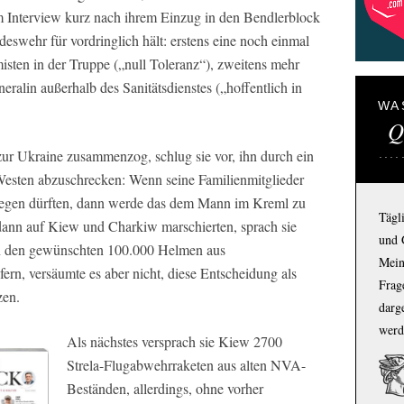
em Interview kurz nach ihrem Einzug in den Bendlerblock
deswehr für vordringlich hält: erstens eine noch einmal
isten in der Truppe („null Toleranz“), zweitens mehr
eralin außerhalb des Sanitätsdienstes („hoffentlich in
WA
Q
zur Ukraine zusammenzog, schlug sie vor, ihn durch ein
 Westen abzuschrecken: Wenn seine Familienmitglieder
iegen dürften, dann werde das dem Mann im Kreml zu
Tägl
dann auf Kiew und Charkiw marschierten, sprach sie
und 
on den gewünschten 100.000 Helmen aus
Mein
ern, versäumte es aber nicht, diese Entscheidung als
Frage
zen.
darg
werd
Als nächstes versprach sie Kiew 2700
Strela-Flugabwehrraketen aus alten NVA-
Beständen, allerdings, ohne vorher