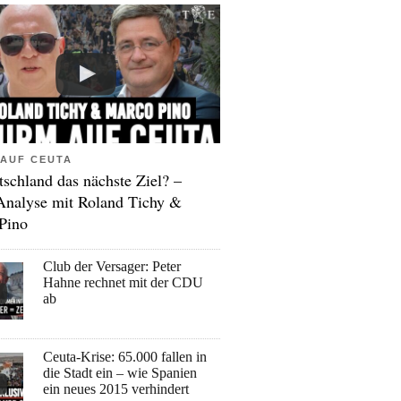
AUF CEUTA
tschland das nächste Ziel? –
Analyse mit Roland Tichy &
Pino
Club der Versager: Peter
Hahne rechnet mit der CDU
ab
Ceuta-Krise: 65.000 fallen in
die Stadt ein – wie Spanien
ein neues 2015 verhindert