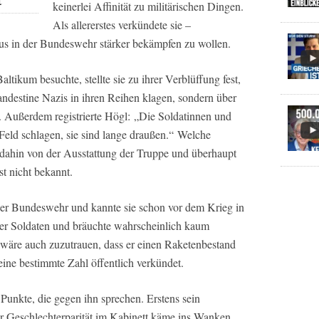
keinerlei Affinität zu militärischen Dingen.
Als allererstes verkündete sie –
us in der Bundeswehr stärker bekämpfen zu wollen.
ltikum besuchte, stellte sie zu ihrer Verblüffung fest,
landestine Nazis in ihren Reihen klagen, sondern über
Außerdem registrierte Högl: „Die Soldatinnen und
eld schlagen, sie sind lange draußen.“ Welche
 dahin von der Ausstattung der Truppe und überhaupt
t nicht bekannt.
 der Bundeswehr und kannte sie schon vor dem Krieg in
 der Soldaten und bräuchte wahrscheinlich kaum
 wäre auch zuzutrauen, dass er einen Raketenbestand
 eine bestimmte Zahl öffentlich verkündet.
Punkte, die gegen ihn sprechen. Erstens sein
r Geschlechterparität im Kabinett käme ins Wanken.