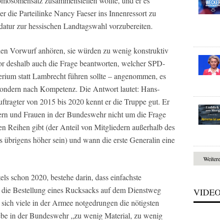
romosomensatz zusammenstellen wollte, und er es
ber die Parteilinke Nancy Faeser ins Innenressort zu
idatur zur hessischen Landtagswahl vorzubereiten.
 den Vorwurf anhören, sie würden zu wenig konstruktiv
utor deshalb auch die Frage beantworten, welcher SPD-
terium statt Lambrecht führen sollte – angenommen, es
sondern nach Kompetenz. Die Antwort lautet: Hans-
ftragter von 2015 bis 2020 kennt er die Truppe gut. Er
rn und Frauen in der Bundeswehr nicht um die Frage
ren Reihen gibt (der Anteil von Mitgliedern außerhalb des
 übrigens höher sein) und wann die erste Generalin eine
Weiter
els schon 2020, bestehe darin, dass einfachste
t die Bestellung eines Rucksacks auf dem Dienstweg
VIDE
ich viele in der Armee notgedrungen die nötigsten
be in der Bundeswehr „zu wenig Material, zu wenig