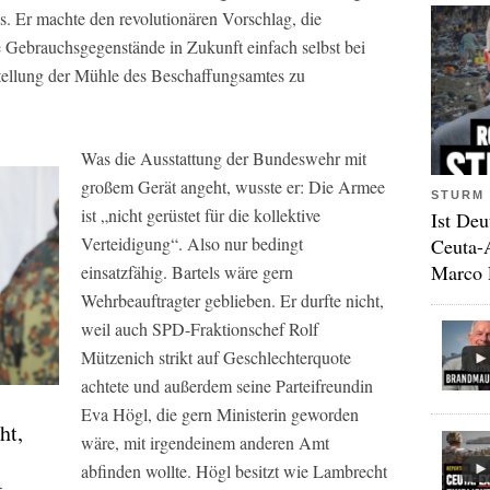
ls. Er machte den revolutionären Vorschlag, die
e Gebrauchsgegenstände in Zukunft einfach selbst bei
estellung der Mühle des Beschaffungsamtes zu
Was die Ausstattung der Bundeswehr mit
großem Gerät angeht, wusste er: Die Armee
STURM 
ist „nicht gerüstet für die kollektive
Ist Deu
Verteidigung“. Also nur bedingt
Ceuta-
Marco 
einsatzfähig. Bartels wäre gern
Wehrbeauftragter geblieben. Er durfte nicht,
weil auch SPD-Fraktionschef Rolf
Mützenich strikt auf Geschlechterquote
achtete und außerdem seine Parteifreundin
Eva Högl, die gern Ministerin geworden
ht,
wäre, mit irgendeinem anderen Amt
abfinden wollte. Högl besitzt wie Lambrecht
t