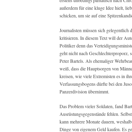
erstens unbedingt paritätisch nach Ch
außerdem für eine kluge Idee hielt, lie
schicken, um sie auf eine Spitzenkand
Journalisten müssen sich gelegentlich
kritisieren. In diesem Text will der A
Politiker denn das Verteidigungsminis
geht nicht nach Geschlechterproporz, 
Peter Bartels. Als ehemaliger Wehrbeau
weiß, dass die Hauptsorgen von Männe
kreisen, wie viele Extremisten es in ih
Verfassungsbogens dürfte bei den Jusos
Panzerdivision übernimmt.
Das Problem vieler Soldaten, fand Bart
Ausrüstungsgegenstände fehlen. Selbs
kann mehrere Monate dauern, weshalb s
Dinge von eigenem Geld kaufen. Es ge