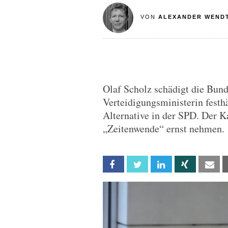
VON
ALEXANDER WEND
Olaf Scholz schädigt die Bund
Verteidigungsministerin festhä
Alternative in der SPD. Der K
„Zeitenwende“ ernst nehmen.
Facebook
Twitter
Linkedin
Xing
Em