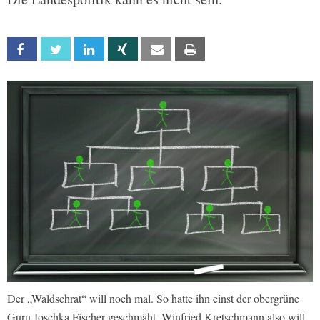
Facebook
Twitter
Linkedin
Xing
Email
Print
Der „Waldschrat“ will noch mal. So hatte ihn einst der obergrüne
Guru Joschka Fischer geschmäht. Winfried Kretschmann also will