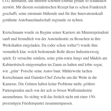
CO2 ausblasen, das unseren schönen Erdball gerade so schändlich
zerstört. Mit diesem sozialistischen Rezept hat es schon Frankreich
geschafft, seine einstmals blühende und für ihre Innovationskraft
gerühmte Autobauerlandschaft zugrunde zu richten.
Kretschmann wurde zu Beginn seiner Karriere als Ministerpräsident
sanft und freundlich von der Autoindustrie zu Besuchen in ihre
Werkshallen eingeladen. Da (oder schon vorher?) wurde ihm
vermutlich klar, welch bedeutende Rolle dieser Industriezweig
spielt. Er versuchte seitdem, seine grün-roten Jungs und Mädels am
Kabinettstisch einigermaßen im Zaum zu halten und lobte sogar,
wie „grün“ Porsche seine Autos baut. Mittlerweile lachen
Kretschmann und Daimler-Chef Zetsche um die Wette in die
Kameras. Die Grünen haben keine Probleme mehr, größere
Parteispenden auch von der ach so bösen Waffenindustrie
anzunehmen. So richtig will das freilich nicht mit einer 150-
prozentigen Friedenspartei zusammenpassen.