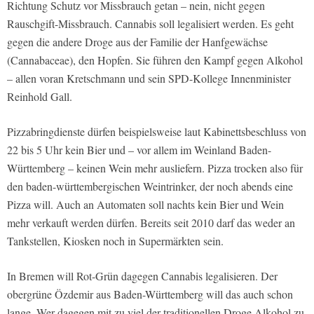
Richtung Schutz vor Missbrauch getan – nein, nicht gegen
Rauschgift-Missbrauch. Cannabis soll legalisiert werden. Es geht
gegen die andere Droge aus der Familie der Hanfgewächse
(Cannabaceae), den Hopfen. Sie führen den Kampf gegen Alkohol
– allen voran Kretschmann und sein SPD-Kollege Innenminister
Reinhold Gall.
Pizzabringdienste dürfen beispielsweise laut Kabinettsbeschluss von
22 bis 5 Uhr kein Bier und – vor allem im Weinland Baden-
Württemberg – keinen Wein mehr ausliefern. Pizza trocken also für
den baden-württembergischen Weintrinker, der noch abends eine
Pizza will. Auch an Automaten soll nachts kein Bier und Wein
mehr verkauft werden dürfen. Bereits seit 2010 darf das weder an
Tankstellen, Kiosken noch in Supermärkten sein.
In Bremen will Rot-Grün dagegen Cannabis legalisieren. Der
obergrüne Özdemir aus Baden-Württemberg will das auch schon
lange. Wer dagegen mit zu viel der traditionellen Droge Alkohol zu