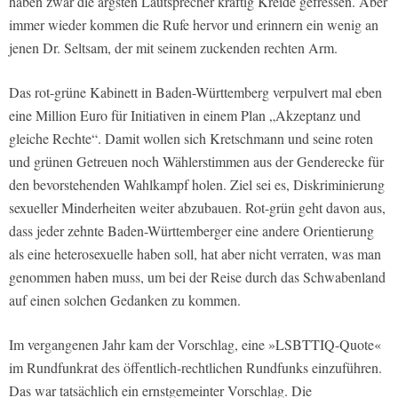
haben zwar die ärgsten Lautsprecher kräftig Kreide gefressen. Aber
immer wieder kommen die Rufe hervor und erinnern ein wenig an
jenen Dr. Seltsam, der mit seinem zuckenden rechten Arm.
Das rot-grüne Kabinett in Baden-Württemberg verpulvert mal eben
eine Million Euro für Initiativen in einem Plan „Akzeptanz und
gleiche Rechte“. Damit wollen sich Kretschmann und seine roten
und grünen Getreuen noch Wählerstimmen aus der Genderecke für
den bevorstehenden Wahlkampf holen. Ziel sei es, Diskriminierung
sexueller Minderheiten weiter abzubauen. Rot-grün geht davon aus,
dass jeder zehnte Baden-Württemberger eine andere Orientierung
als eine heterosexuelle haben soll, hat aber nicht verraten, was man
genommen haben muss, um bei der Reise durch das Schwabenland
auf einen solchen Gedanken zu kommen.
Im vergangenen Jahr kam der Vorschlag, eine »LSBTTIQ-Quote«
im Rundfunkrat des öffentlich-rechtlichen Rundfunks einzuführen.
Das war tatsächlich ein ernstgemeinter Vorschlag. Die