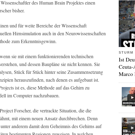
 Wissenschaftler des Human Brain Projektes einen
scher bisher.
linen und für weite Bereiche der Wissenschaft
irtuellen Hirnsimulation auch in den Neurowissenschaften
ethode zum Erkenntnisgewinn.
STURM 
 wenn sie mit einem funktionierenden technischen
Ist Deu
 verstehen, und dessen Baupläne sie nicht kennen. Sie
Ceuta-
alysen, Stück für Stück hinter seine Zusammensetzung
Marco 
ipien herauszufinden, nach denen es aufgebaut ist.
ojects ist es, diese Methode auf das Gehirn zu
odell im Computer nachzubauen.
oject Forscher, die vertrackte Situation, die die
 lähmt, mit einem neuen Ansatz durchbrechen. Denn
r unter anderem damit dem Geheimnis des Gehirns auf
täten bestimmten Regionen zuweisen. In welchen