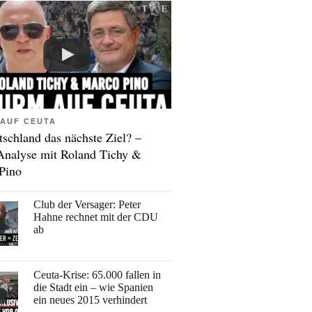
AUF CEUTA
tschland das nächste Ziel? –
Analyse mit Roland Tichy &
Pino
Club der Versager: Peter
Hahne rechnet mit der CDU
ab
Ceuta-Krise: 65.000 fallen in
die Stadt ein – wie Spanien
ein neues 2015 verhindert