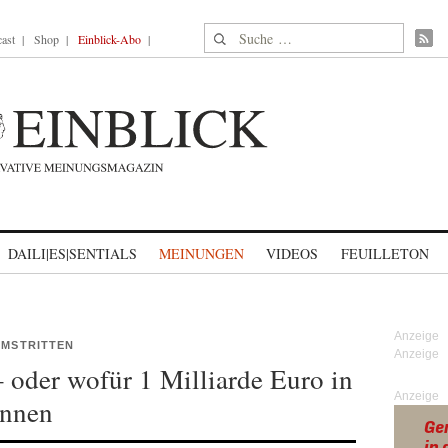
Suche nach:
ast
Shop
Einblick-Abo
DAILI|ES|SENTIALS
MEINUNGEN
VIDEOS
FEUILLETON
UMSTRITTEN
 oder wofür 1 Milliarde Euro in
Anzeige
önnen