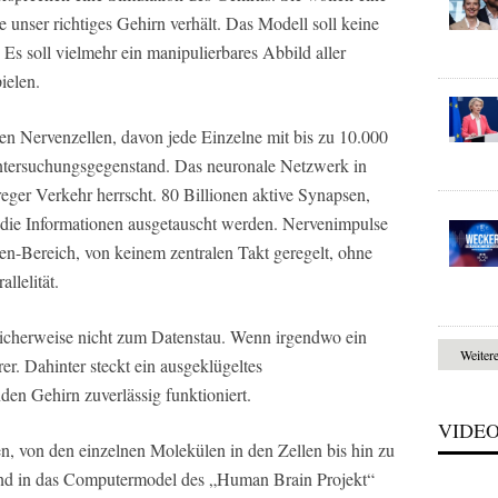
e unser richtiges Gehirn verhält. Das Modell soll keine
s soll vielmehr ein manipulierbares Abbild aller
ielen.
en Nervenzellen, davon jede Einzelne mit bis zu 10.000
 Untersuchungsgegenstand. Das neuronale Netzwerk in
eger Verkehr herrscht. 80 Billionen aktive Synapsen,
die Informationen ausgetauscht werden. Nervenimpulse
n-Bereich, von keinem zentralen Takt geregelt, ohne
llelität.
icherweise nicht zum Datenstau. Wenn irgendwo ein
Weiter
rer. Dahinter steckt ein ausgeklügeltes
den Gehirn zuverlässig funktioniert.
VIDE
len, von den einzelnen Molekülen in den Zelle­n bis hin zu
und in das Computermodel des „Human Brain Projekt“