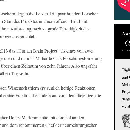
orschern flogen die Fetzen. Ein paar hundert Forscher
Start des Projektes in einem offenen Brief mit
ihrer Auffassung nach zu große Einseitigkeit des
WA
ologie ausgerichtet.
Q
2013 das „Human Brain Project“ als eines von zwei
rufen und dafür 1 Milliarde € als Forschungsförderung
ern über einen Zeitraum von zehn Jahren. Also ungefähr
Tägl
lben Tag verbrät.
und 
Mein
iösen Wissenschaftlern erstaunlich heftige Reaktionen
Frage
die eine Fraktion die andere an, vor allem diejenige, die
darg
werd
scher Henry Markram hatte mit dem bekannten
r und dem renommierten Chef der neurochirurgischen