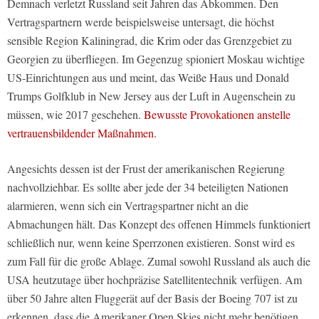
Demnach verletzt Russland seit Jahren das Abkommen. Den
Vertragspartnern werde beispielsweise untersagt, die höchst
sensible Region Kaliningrad, die Krim oder das Grenzgebiet zu
Georgien zu überfliegen. Im Gegenzug spioniert Moskau wichtige
US-Einrichtungen aus und meint, das Weiße Haus und Donald
Trumps Golfklub in New Jersey aus der Luft in Augenschein zu
müssen, wie 2017 geschehen.
Bewusste Provokationen anstelle
vertrauensbildender Maßnahmen.
Angesichts dessen ist der Frust der amerikanischen Regierung
nachvollziehbar. Es sollte aber jede der 34 beteiligten Nationen
alarmieren, wenn sich ein Vertragspartner nicht an die
Abmachungen hält. Das Konzept des offenen Himmels funktioniert
schließlich nur, wenn keine Sperrzonen existieren. Sonst wird es
zum Fall für die große Ablage. Zumal sowohl Russland als auch die
USA heutzutage über hochpräzise Satellitentechnik verfügen. Am
über 50 Jahre alten Fluggerät auf der Basis der Boeing 707 ist zu
erkennen, dass die Amerikaner Open Skies nicht mehr benötigen.