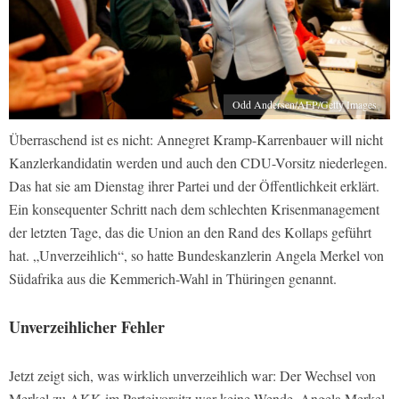
Odd Andersen/AFP/Getty Images
Überraschend ist es nicht: Annegret Kramp-Karrenbauer will nicht
Kanzlerkandidatin werden und auch den CDU-Vorsitz niederlegen.
Das hat sie am Dienstag ihrer Partei und der Öffentlichkeit erklärt.
Ein konsequenter Schritt nach dem schlechten Krisenmanagement
der letzten Tage, das die Union an den Rand des Kollaps geführt
hat. „Unverzeihlich“, so hatte Bundeskanzlerin Angela Merkel von
Südafrika aus die Kemmerich-Wahl in Thüringen genannt.
Unverzeihlicher Fehler
Jetzt zeigt sich, was wirklich unverzeihlich war: Der Wechsel von
Merkel zu AKK im Parteivorsitz war keine Wende. Angela Merkel