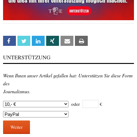
Facebook
Twitter
Linkedin
Xing
Email
Print
UNTERSTÜTZUNG
Wenn Ihnen unser Artikel gefallen hat: Unterstützen Sie diese Form
des
Journalismus.
oder
€
Weiter