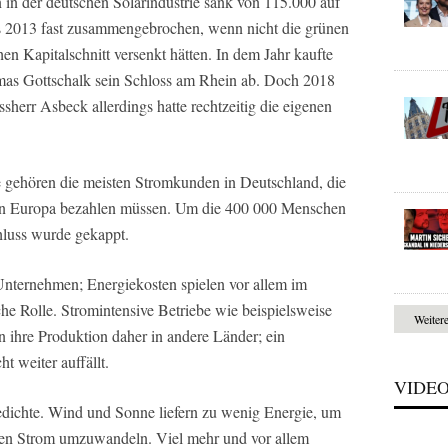
n in der deutschen Solarindustrie sank von 115.000 auf
ts 2013 fast zusammengebrochen, wenn nicht die grünen
en Kapitalschnitt versenkt hätten. In dem Jahr kaufte
mas Gottschalk sein Schloss am Rhein ab. Doch 2018
sherr Asbeck allerdings hatte rechtzeitig die eigenen
 gehören die meisten Stromkunden in Deutschland, die
e in Europa bezahlen müssen. Um die 400 000 Menschen
hluss wurde gekappt.
Unternehmen; Energiekosten spielen vor allem im
he Rolle. Stromintensive Betriebe wie beispielsweise
Weiter
 ihre Produktion daher in andere Länder; ein
t weiter auffällt.
VIDE
edichte. Wind und Sonne liefern zu wenig Energie, um
hen Strom umzuwandeln. Viel mehr und vor allem