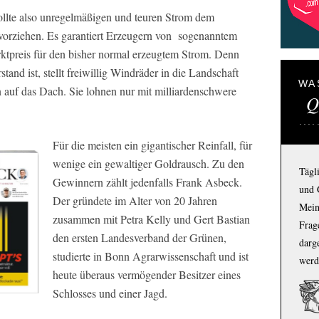
llte also unregelmäßigen und teuren Strom dem
orziehen. Es garantiert Erzeugern von
sogenanntem
tpreis für den bisher normal erzeugtem Strom. Denn
and ist, stellt freiwillig Windräder in die Landschaft
WA
n auf das Dach. Sie lohnen nur mit milliardenschwere
Q
Für die meisten ein gigantischer Reinfall, für
wenige ein gewaltiger Goldrausch. Zu den
Tägl
Gewinnern zählt jedenfalls Frank Asbeck.
und 
Der gründete im Alter von 20 Jahren
Mein
zusammen mit Petra Kelly und Gert Bastian
Frage
den ersten Landesverband der Grünen,
darg
studierte in Bonn Agrarwissenschaft und ist
werd
heute überaus vermögender Besitzer eines
Schlosses und einer Jagd.