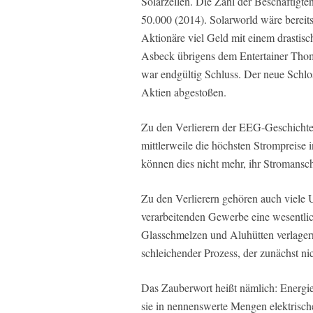
Solarzellen. Die Zahl der Beschäftigte
50.000 (2014). Solarworld wäre berei
Aktionäre viel Geld mit einem drastisch
Asbeck übrigens dem Entertainer Tho
war endgültig Schluss. Der neue Schlos
Aktien abgestoßen.
Zu den Verlierern der EEG-Geschichte
mittlerweile die höchsten Strompreis
können dies nicht mehr, ihr Stromansc
Zu den Verlierern gehören auch viele 
verarbeitenden Gewerbe eine wesentlic
Glasschmelzen und Aluhütten verlagern
schleichender Prozess, der zunächst nich
Das Zauberwort heißt nämlich: Energi
sie in nennenswerte Mengen elektrisc