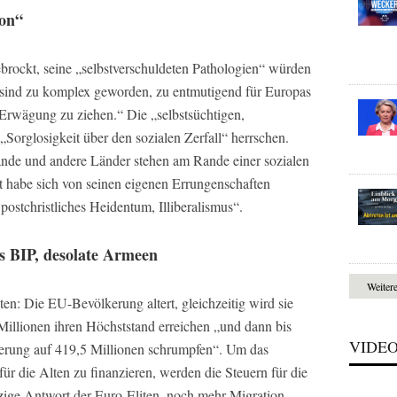
ion“
ebrockt, seine „selbstverschuldeten Pathologien“ würden
e sind zu komplex geworden, zu entmutigend für Europas
n Erwägung zu ziehen.“ Die „selbstsüchtigen,
Sorglosigkeit über den sozialen Zerfall“ herrschen.
ande und andere Länder stehen am Rande einer sozialen
 habe sich von seinen eigenen Errungenschaften
 postchristliches Heidentum, Illiberalismus“.
s BIP, desolate Armeen
Weiter
kten: Die EU-Bevölkerung altert, gleichzeitig wird sie
 Millionen ihren Höchststand erreichen „und dann bis
VIDE
erung auf 419,5 Millionen schrumpfen“. Um das
r die Alten zu finanzieren, werden die Steuern für die
zige Antwort der Euro-Eliten, noch mehr Migration,