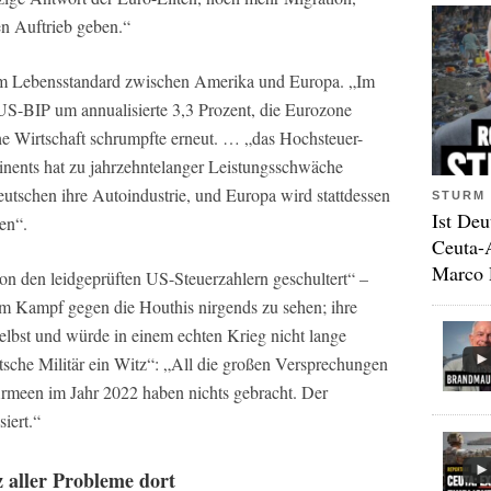
en Auftrieb geben.“
t im Lebensstandard zwischen Amerika und Europa. „Im
S-BIP um annualisierte 3,3 Prozent, die Eurozone
e Wirtschaft schrumpfte erneut. … „das Hochsteuer-
nents hat zu jahrzehntelanger Leistungsschwäche
Deutschen ihre Autoindustrie, und Europa wird stattdessen
STURM 
Ist Deu
en“.
Ceuta-
Marco 
on den leidgeprüften US-Steuerzahlern geschultert“ –
im Kampf gegen die Houthis nirgends zu sehen; ihre
selbst und würde in einem echten Krieg nicht lange
utsche Militär ein Witz“: „All die großen Versprechungen
meen im Jahr 2022 haben nichts gebracht. Der
siert.“
z aller Probleme dort