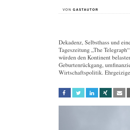
VON
GASTAUTOR
Dekadenz, Selbsthass und eine 
Tageszeitung „The Telegraph“ 
würden den Kontinent belasten
Geburtenrückgang, umfinanzier
Wirtschaftspolitik. Ehrgeizig
Facebook
Twitter
Linkedin
Xing
Em