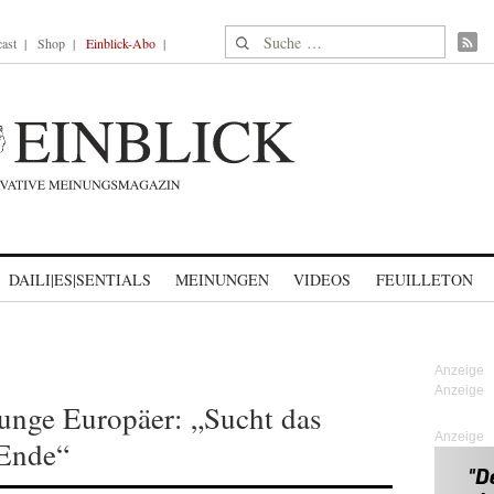
Suche nach:
ast
Shop
Einblick-Abo
DAILI|ES|SENTIALS
MEINUNGEN
VIDEOS
FEUILLETON
junge Europäer: „Sucht das
Anzeige
 Ende“