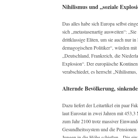
Nihilismus und „soziale Explos
Das alles habe sich Europa selbst eing
sich „metastasenartig ausweiten“: „Si
drittklassige Eliten, um sie auch nur i
demagogischen Politiker“, würden mit „
„Deutschland, Frankreich, die Niederl
Explosion“. Der europäische Kontinent
verabschiedet, es herrscht „Nihilismus,
Alternde Bevölkerung, sinkende
Dazu liefert der Leitartikel ein paar Fa
laut Eurostat in zwei Jahren mit 453,3
zum Jahr 2100 trotz massiver Einwand
Gesundheitssystem und die Pensionen fü
Jungen in die Höhe schießen. „Die ein