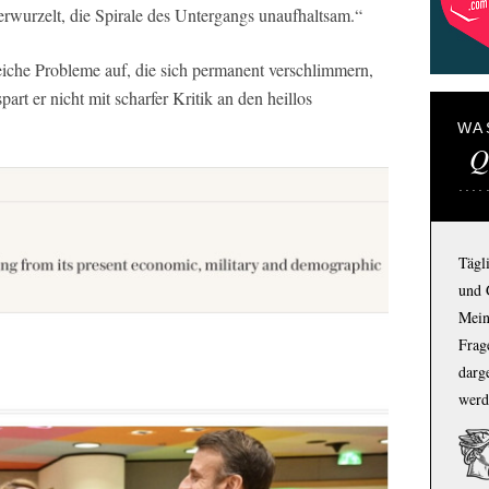
verwurzelt, die Spirale des Untergangs unaufhaltsam.“
lreiche Probleme auf, die sich permanent verschlimmern,
part er nicht mit scharfer Kritik an den heillos
WA
Q
Tägl
und 
Mein
Frage
darg
werd