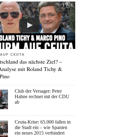
AUF CEUTA
tschland das nächste Ziel? –
Analyse mit Roland Tichy &
Pino
Club der Versager: Peter
Hahne rechnet mit der CDU
ab
Ceuta-Krise: 65.000 fallen in
die Stadt ein – wie Spanien
ein neues 2015 verhindert