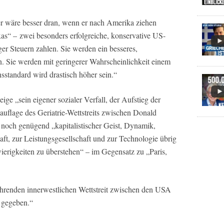
äer wäre besser dran, wenn er nach Amerika ziehen
xas“ – zwei besonders erfolgreiche, konservative US-
er Steuern zahlen. Sie werden ein besseres,
n. Sie werden mit geringerer Wahrscheinlichkeit einem
nsstandard wird drastisch höher sein.“
ge „sein eigener sozialer Verfall, der Aufstieg der
uflage des Geriatrie-Wettstreits zwischen Donald
noch genügend „kapitalistischer Geist, Dynamik,
t, zur Leistungsgesellschaft und zur Technologie übrig
erigkeiten zu überstehen“ – im Gegensatz zu „Paris,
ährenden innerwestlichen Wettstreit zwischen den USA
 gegeben.“