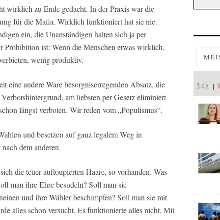
t wirklich zu Ende gedacht. In der Praxis war die
ung für die Mafia. Wirklich funktioniert hat sie nie.
digen ein, die Unanständigen halten sich ja per
er Prohibition ist: Wenn die Menschen etwas wirklich,
MEI
 verbieten, wenig produktiv.
eit eine andere Ware besorgniserregenden Absatz, die
24h
 Verbotshintergrund, am liebsten per Gesetz eliminiert
a schon längst verboten. Wir reden vom „Populismus“.
Wahlen und besetzen auf ganz legalem Weg in
t nach dem anderen.
 sich die teuer auftoupierten Haare, so vorhanden. Was
ll man ihre Ehre besudeln? Soll man sie
rneinen und ihre Wähler beschimpfen? Soll man sie mit
e alles schon versucht. Es funktionierte alles nicht. Mit