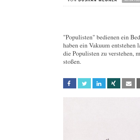
VON
DUSHAN WEGNER
"Populisten" bedienen ein Be
haben ein Vakuum entstehen l
die Populisten zu verstehen, m
stoßen.
Facebook
Twitter
Linkedin
Xing
Em