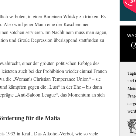
ich verboten, in einer Bar einen Whisky zu trinken. Es
ion. Also wird jener Mann eine der Kaschemmen
 einen solchen servieren. Im Nachhinein muss man sagen,
WA
bition und Große Depression überlappend stattfinden zu
Q
ahlrecht, einer der größten politischen Erfolge des
leisteten auch bei der Prohibition wieder einmal Frauen
Tägl
twa die „Woman’s Christian Temperance Union“ – sie
und 
 und kämpften gegen die „Lust“ in der Ehe – bis dann
Mein
 geprägte „Anti-Saloon League“, das Momentum an sich
Frage
darg
werd
förderung für die Mafia
 bis 1933 in Kraft. Das Alkohol-Verbot, wie so viele