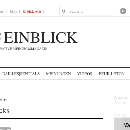
Suche nach:
ast
Shop
Einblick-Abo
DAILI|ES|SENTIALS
MEINUNGEN
VIDEOS
FEUILLETON
SMUS
cks
Anzeige