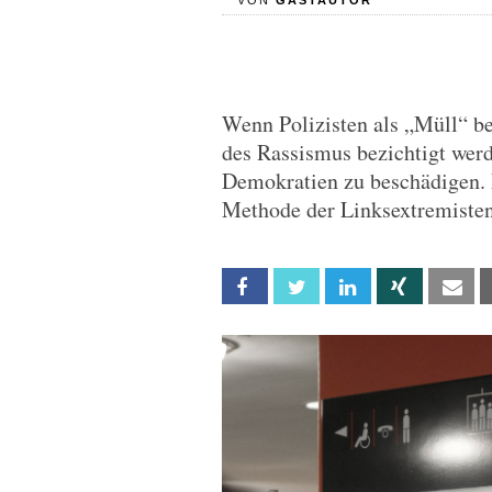
VON
GASTAUTOR
Wenn Polizisten als „Müll“ b
des Rassismus bezichtigt werde
Demokratien zu beschädigen. 
Methode der Linksextremiste
Facebook
Twitter
Linkedin
Xing
Em