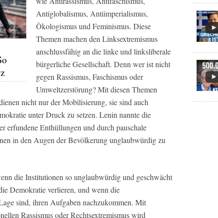
wie Antirassismus, Antifaschismus,
Antiglobalismus, Antiimperialismus,
Ökologismus und Feminismus. Diese
Themen machen den Linksextremismus
anschlussfähig an die linke und linksliberale
So
bürgerliche Gesellschaft. Denn wer ist nicht
rz
gegen Rassismus, Faschismus oder
Umweltzerstörung? Mit diesen Themen
ienen nicht nur der Mobilisierung, sie sind auch
mokratie unter Druck zu setzen. Lenin nannte die
er erfundene Enthüllungen und durch pauschale
ionen in den Augen der Bevölkerung unglaubwürdig zu
wenn die Institutionen so unglaubwürdig und geschwächt
 die Demokratie verlieren, und wenn die
r Lage sind, ihren Aufgaben nachzukommen. Mit
onellen Rassismus oder Rechtsextremismus wird