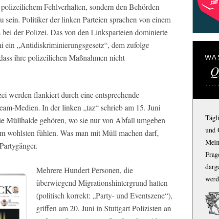
n polizeilichem Fehlverhalten, sondern den Behörden
zu sein. Politiker der linken Parteien sprachen von einem
s bei der Polizei. Das von den Linksparteien dominierte
ni ein „Antidiskriminierungsgesetz“, dem zufolge
, dass ihre polizeilichen Maßnahmen nicht
WA
Q
izei werden flankiert durch eine entsprechende
ream-Medien. In der linken „taz“ schrieb am 15. Juni
Tägl
 die Müllhalde gehören, wo sie nur von Abfall umgeben
und 
n am wohlsten fühlen. Was man mit Müll machen darf,
Mein
Partygänger.
Frage
darg
Mehrere Hundert Personen, die
werd
überwiegend Migrationshintergrund hatten
(politisch korrekt: „Party- und Eventszene“),
griffen am 20. Juni in Stuttgart Polizisten an