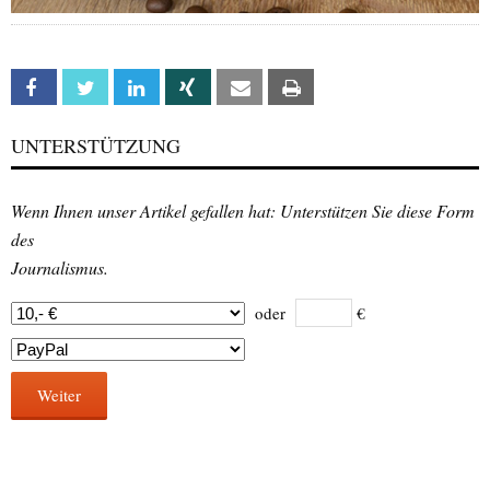
Facebook
Twitter
Linkedin
Xing
Email
Print
UNTERSTÜTZUNG
Wenn Ihnen unser Artikel gefallen hat: Unterstützen Sie diese Form
des
Journalismus.
oder
€
Weiter