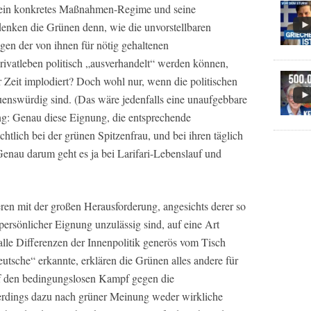
 ein konkretes Maßnahmen-Regime und seine
denken die Grünen denn, wie die unvorstellbaren
en der von ihnen für nötig gehaltenen
rivatleben politisch „ausverhandelt“ werden können,
 Zeit implodiert? Doch wohl nur, wenn die politischen
uenswürdig sind. (Das wäre jedenfalls eine unaufgebbare
g: Genau diese Eignung, die entsprechende
ichtlich bei der grünen Spitzenfrau, und bei ihren täglich
Genau darum geht es ja bei Larifari-Lebenslauf und
eren mit der großen Herausforderung, angesichts derer so
ersönlicher Eignung unzulässig sind, auf eine Art
lle Differenzen der Innenpolitik generös vom Tisch
eutsche“ erkannte, erklären die Grünen alles andere für
uf den bedingungslosen Kampf gegen die
rdings dazu nach grüner Meinung weder wirkliche