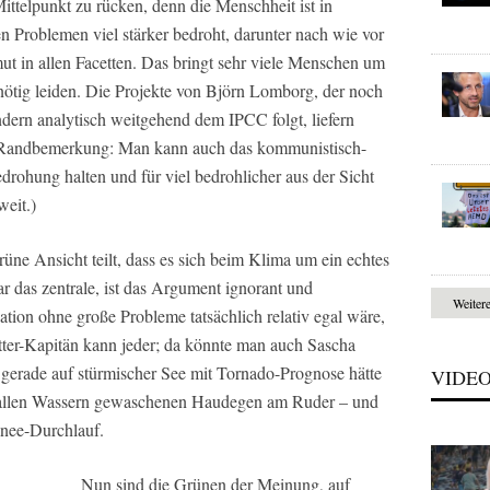
Mittelpunkt zu rücken, denn die Menschheit ist in
n Problemen viel stärker bedroht, darunter nach wie vor
mut in allen Facetten. Das bringt sehr viele Menschen um
ötig leiden. Die Projekte von Björn Lomborg, der noch
ondern analytisch weitgehend dem IPCC folgt, liefern
 (Randbemerkung: Man kann auch das kommunistisch-
edrohung halten und für viel bedrohlicher aus der Sicht
eit.)
üne Ansicht teilt, dass es sich beim Klima um ein echtes
r das zentrale, ist das Argument ignorant und
Weiter
uation ohne große Probleme tatsächlich relativ egal wäre,
tter-Kapitän kann jeder; da könnte man auch Sascha
erade auf stürmischer See mit Tornado-Prognose hätte
VIDE
t allen Wassern gewaschenen Haudegen am Ruder – und
inee-Durchlauf.
Nun sind die Grünen der Meinung, auf