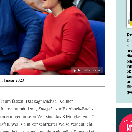
picture alliance/dpa
m Januar 2020
 kaum fassen. Das sagt Michael Kellner,
 Interview mit dem
„Spiegel“
zur Baerbock-Buch-
rderungen unserer Zeit sind das Kleinigkeiten…“
sfall, weil sie in konzentrierter Weise verdeutlicht,
gerade jetzt, gerade mit dem aktuellen Personal eine