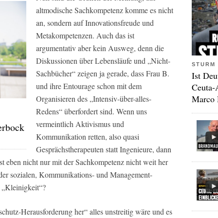
altmodische Sachkompetenz komme es nicht
an, sondern auf Innovationsfreude und
Metakompetenzen. Auch das ist
argumentativ aber kein Ausweg, denn die
Diskussionen über Lebensläufe und „Nicht-
STURM 
Sachbücher“ zeigen ja gerade, dass Frau B.
Ist Deu
und ihre Entourage schon mit dem
Ceuta-
Marco 
Organisieren des „Intensiv-über-alles-
Redens“ überfordert sind. Wenn uns
vermeintlich Aktivismus und
erbock
Kommunikation retten, also quasi
Gesprächstherapeuten statt Ingenieure, dann
t eben nicht nur mit der Sachkompetenz nicht weit her
it der sozialen, Kommunikations- und Management-
 „Kleinigkeit“?
chutz-Herausforderung her“ alles unstreitig wäre und es