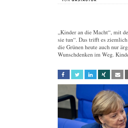
VON
GASTAUTOR
„Kinder an die Macht“, mit 
sie tun“. Das trifft es ziemli
die Grünen heute auch nur ärg
Wunschdenken im Weg. Kinder
Facebook
Twitter
Linkedin
Xing
Em