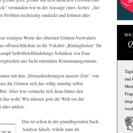
ck“ verstanden wie in der Aussage eines Arztes: „Sie
 Problem rechtzeitig entdeckt und können alles
WA
iese wenigen Worte des obersten Grünen-Verwalters
Q
as offensichtlichste ist die Vokabel „Kleinigkeiten“ für
lkampf-Selbstbelobhudelungs-Schinken von Frau
dergleichen aus Sicht rationalen Krisenmanagements.
Tägl
tation mit den „Herausforderungen unserer Zeit“, von
und 
ss die Grünen sich das völlig unnötig selbst
Mein
lbst. Aber was versteckt sich denn hinter den
Frage
 das wohl: Wir müssen jetzt die Welt vor der
darg
 alles andere.
werd
Das ist schon in der grundlegenden Sach-
Analyse falsch, würde man als