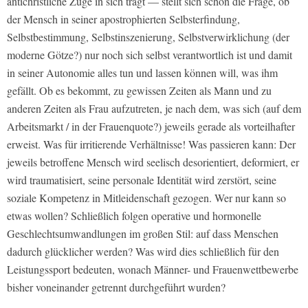
antichristliche Züge in sich trägt — stellt sich schon die Frage, ob
der Mensch in seiner apostrophierten Selbsterfindung,
Selbstbestimmung, Selbstinszenierung, Selbstverwirklichung (der
moderne Götze?) nur noch sich selbst verantwortlich ist und damit
in seiner Autonomie alles tun und lassen können will, was ihm
gefällt. Ob es bekommt, zu gewissen Zeiten als Mann und zu
anderen Zeiten als Frau aufzutreten, je nach dem, was sich (auf dem
Arbeitsmarkt / in der Frauenquote?) jeweils gerade als vorteilhafter
erweist. Was für irritierende Verhältnisse! Was passieren kann: Der
jeweils betroffene Mensch wird seelisch desorientiert, deformiert, er
wird traumatisiert, seine personale Identität wird zerstört, seine
soziale Kompetenz in Mitleidenschaft gezogen. Wer nur kann so
etwas wollen? Schließlich folgen operative und hormonelle
Geschlechtsumwandlungen im großen Stil: auf dass Menschen
dadurch glücklicher werden? Was wird dies schließlich für den
Leistungssport bedeuten, wonach Männer- und Frauenwettbewerbe
bisher voneinander getrennt durchgeführt wurden?