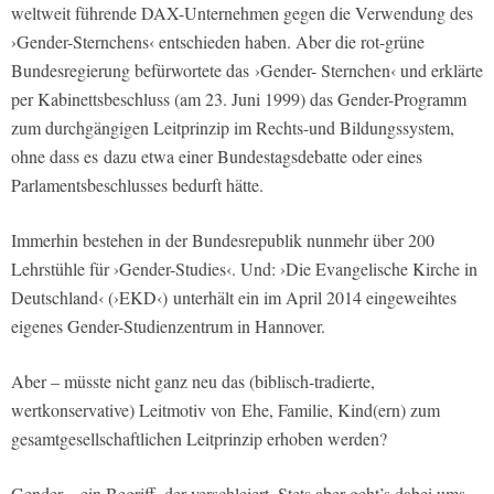
weltweit führende DAX-Unternehmen gegen die Verwendung des
›Gender-Sternchens‹ entschieden haben. Aber die rot-grüne
Bundesregierung befürwortete das ›Gender- Sternchen‹ und erklärte
per Kabinettsbeschluss (am 23. Juni 1999) das Gender-Programm
zum durchgängigen Leitprinzip im Rechts-und Bildungssystem,
ohne dass es dazu etwa einer Bundestagsdebatte oder eines
Parlamentsbeschlusses bedurft hätte.
Immerhin bestehen in der Bundesrepublik nunmehr über 200
Lehrstühle für ›Gender-Studies‹. Und: ›Die Evangelische Kirche in
Deutschland‹ (›EKD‹) unterhält ein im April 2014 eingeweihtes
eigenes Gender-Studienzentrum in Hannover.
Aber – müsste nicht ganz neu das (biblisch-tradierte,
wertkonservative) Leitmotiv von Ehe, Familie, Kind(ern) zum
gesamtgesellschaftlichen Leitprinzip erhoben werden?
Gender – ein Begriff, der verschleiert. Stets aber geht’s dabei ums