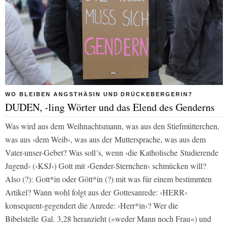
WO BLEIBEN ANGSTHÄSIN UND DRÜCKEBERGERIN?
DUDEN, -ling Wörter und das Elend des Genderns
Was wird aus dem Weihnachtsmann, was aus den Stiefmütterchen,
was aus ›dem Weib‹, was aus der Muttersprache, was aus dem
Vater-unser-Gebet? Was soll´s, wenn ›die Katholische Studierende
Jugend‹ (›KSJ‹) Gott mit ›Gender-Sternchen‹ schmücken will?
Also (?): Gott*in oder Gött*in (?) mit was für einem bestimmten
Artikel? Wann wohl folgt aus der Gottesanrede: ›HERR‹
konsequent-gegendert die Anrede: ›Herr*in‹? Wer die
Bibelstelle Gal. 3,28 heranzieht (»weder Mann noch Frau«) und