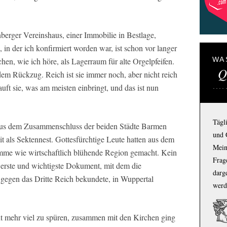
erger Vereinshaus, einer Immobilie in Bestlage,
, in der ich konfirmiert worden war, ist schon vor langer
WA
hen, wie ich höre, als Lagerraum für alte Orgelpfeifen.
Q
dem Rückzug. Reich ist sie immer noch, aber nicht reich
ft sie, was am meisten einbringt, und das ist nun
Tägl
 aus dem Zusammenschluss der beiden Städte Barmen
und 
it als Sektennest. Gottesfürchtige Leute hatten aus dem
Mein
mme wie wirtschaftlich blühende Region gemacht. Kein
Frage
s erste und wichtigste Dokument, mit dem die
darg
gegen das Dritte Reich bekundete, in Wuppertal
werd
ht mehr viel zu spüren, zusammen mit den Kirchen ging