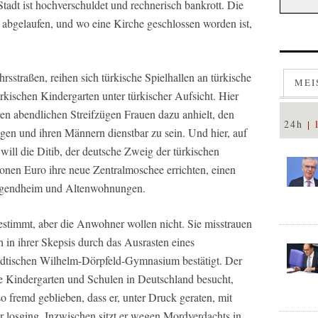
Stadt ist hochverschuldet und rechnerisch bankrott. Die
abgelaufen, und wo eine Kirche geschlossen worden ist,
rsstraßen, reihen sich türkische Spielhallen an türkische
MEI
kischen Kindergarten unter türkischer Aufsicht. Hier
hren abendlichen Streifzügen Frauen dazu anhielt, den
24h
agen und ihren Männern dienstbar zu sein. Und hier, auf
ill die Ditib, der deutsche Zweig der türkischen
ionen Euro ihre neue Zentralmoschee errichten, einen
Jugendheim und Altenwohnungen.
estimmt, aber die Anwohner wollen nicht. Sie misstrauen
in ihrer Skepsis durch das Ausrasten eines
ädtischen Wilhelm-Dörpfeld-Gymnasium bestätigt. Der
te Kindergarten und Schulen in Deutschland besucht,
 fremd geblieben, dass er, unter Druck geraten, mit
r losging. Inzwischen sitzt er wegen Mordverdachts in