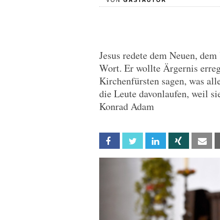
VON
GASTAUTOR
Jesus redete dem Neuen, dem
Wort. Er wollte Ärgernis erre
Kirchenfürsten sagen, was all
die Leute davonlaufen, weil s
Konrad Adam
Facebook
Twitter
Linkedin
Xing
Em