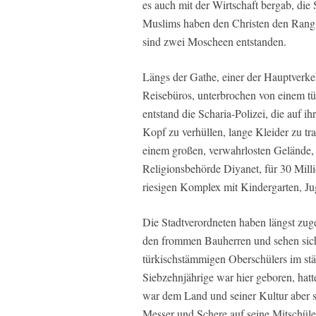
es auch mit der Wirtschaft bergab, die 
Muslims haben den Christen den Rang 
sind zwei Moscheen entstanden.
Längs der Gathe, einer der Hauptverkeh
Reisebüros, unterbrochen von einem tür
entstand die Scharia-Polizei, die auf i
Kopf zu verhüllen, lange Kleider zu tr
einem großen, verwahrlosten Gelände, w
Religionsbehörde Diyanet, für 30 Mill
riesigen Komplex mit Kindergarten, 
Die Stadtverordneten haben längst zug
den frommen Bauherren und sehen sich 
türkischstämmigen Oberschülers im st
Siebzehnjährige war hier geboren, hat
war dem Land und seiner Kultur aber so
Messer und Schere auf seine Mitschüle