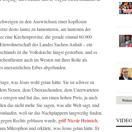
e schweigen zu den Auswüchsen einer kopflosen
tze desto lauter zu lamentieren, am lautesten der
er eine Kirchenprovinz, die gerade einmal 60.000
r Einwohnerschaft des Landes Sachen-Anhalt – ein
hlands ist die Volkskirche längst gestorben, und es
Kirchenfürsten auch im Westen mit ihrer Rolle als
es unersetzlichen Erbes abgefunden.
Frage, was Jesus wohl getan hätte. Sie ist schwer zu
h dem Neuen, dem Überraschenden, dem Unerwarteten
is erregen und hat das, um einen hohen Preis, ja auch
Weiter
len das nicht mehr. Sie sagen, was alle Welt sagt, und
onlaufen, weil sie das Nachplappern langweilig finden.
VIDE
 gegen Rechts geblasen wurde,
griff Nicole Heinrich,
um Mikrophon und erklärte, was Jesus getan hätte. Er