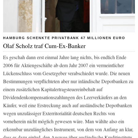
HAMBURG SCHENKTE PRIVATBANK 47 MILLIONEN EURO
Olaf Scholz traf Cum-Ex-Banker
Es geschah dann erst einmal Jahre lang nichts, bis endlich Ende
2006 für Aktiengeschäfte ab dem Jahr 2007 ein vermeintlicher
Lückenschluss vom Gesetzgeber verabschiedet wurde. Die neuen
Bestimmungen verpflichteten aber nur inländische Depotbanken zu
einem zusätzlichen Kapitalertragsteuereinbehalt auf
Dividendenkompensationszahlungen des Leerverkäufers an den
Käufer, weil eine Erstreckung auch auf ausländische Depotbanken
wegen unzulässiger Exterritorialität deutschen Rechts von
vorneherein nicht möglich gewesen wäre. Man wählte also ein
erkennbar unzulängliches Instrument, von dem von Anfang an klar,
dass es dazu einlud, den Ausweg über ausländische Kreditinstitute