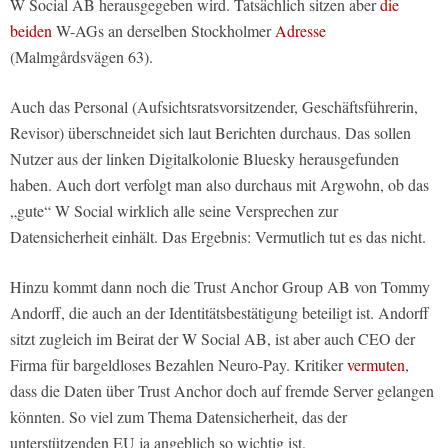
W Social AB herausgegeben wird. Tatsächlich sitzen aber
die
beiden
W-AGs an derselben Stockholmer
Adresse
(Malmgårdsvägen 63).
Auch das Personal (Aufsichtsratsvorsitzender, Geschäftsführerin,
Revisor) überschneidet sich laut Berichten durchaus. Das sollen
Nutzer aus der linken Digitalkolonie Bluesky herausgefunden
haben. Auch dort verfolgt man also durchaus mit Argwohn, ob das
„gute“ W Social wirklich alle seine Versprechen zur
Datensicherheit einhält. Das Ergebnis: Vermutlich tut es das nicht.
Hinzu kommt dann noch die Trust Anchor Group AB von Tommy
Andorff, die auch an der Identitätsbestätigung beteiligt ist. Andorff
sitzt zugleich im Beirat der W Social AB, ist aber auch CEO der
Firma für bargeldloses Bezahlen Neuro-Pay. Kritiker
vermuten
,
dass die Daten über Trust Anchor doch auf fremde Server gelangen
könnten. So viel zum Thema Datensicherheit, das der
unterstützenden EU ja angeblich so wichtig ist.