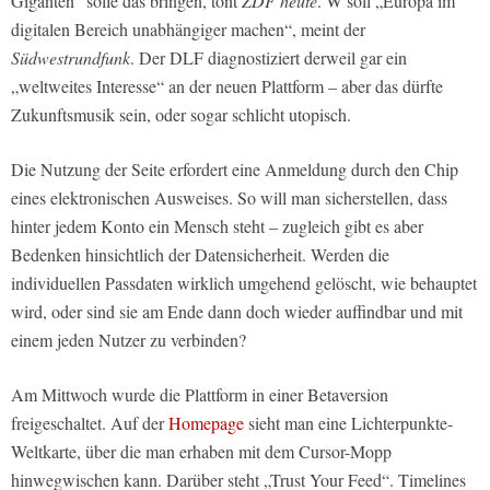
Giganten“ solle das bringen, tönt
ZDF heute
. W soll „Europa im
digitalen Bereich unabhängiger machen“, meint der
Südwestrundfunk
. Der DLF diagnostiziert derweil gar ein
„weltweites Interesse“ an der neuen Plattform – aber das dürfte
Zukunftsmusik sein, oder sogar schlicht utopisch.
Die Nutzung der Seite erfordert eine Anmeldung durch den Chip
eines elektronischen Ausweises. So will man sicherstellen, dass
hinter jedem Konto ein Mensch steht – zugleich gibt es aber
Bedenken hinsichtlich der Datensicherheit. Werden die
individuellen Passdaten wirklich umgehend gelöscht, wie behauptet
wird, oder sind sie am Ende dann doch wieder auffindbar und mit
einem jeden Nutzer zu verbinden?
Am Mittwoch wurde die Plattform in einer Betaversion
freigeschaltet. Auf der
Homepage
sieht man eine Lichterpunkte-
Weltkarte, über die man erhaben mit dem Cursor-Mopp
hinwegwischen kann. Darüber steht „Trust Your Feed“. Timelines