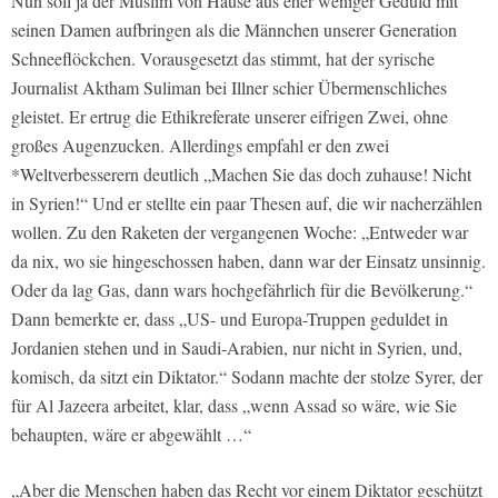
Nun soll ja der Muslim von Hause aus eher weniger Geduld mit
seinen Damen aufbringen als die Männchen unserer Generation
Schneeflöckchen. Vorausgesetzt das stimmt, hat der syrische
Journalist Aktham Suliman bei Illner schier Übermenschliches
gleistet. Er ertrug die Ethikreferate unserer eifrigen Zwei, ohne
großes Augenzucken. Allerdings empfahl er den zwei
*Weltverbesserern deutlich „Machen Sie das doch zuhause! Nicht
in Syrien!“ Und er stellte ein paar Thesen auf, die wir nacherzählen
wollen. Zu den Raketen der vergangenen Woche: „Entweder war
da nix, wo sie hingeschossen haben, dann war der Einsatz unsinnig.
Oder da lag Gas, dann wars hochgefährlich für die Bevölkerung.“
Dann bemerkte er, dass „US- und Europa-Truppen geduldet in
Jordanien stehen und in Saudi-Arabien, nur nicht in Syrien, und,
komisch, da sitzt ein Diktator.“ Sodann machte der stolze Syrer, der
für Al Jazeera arbeitet, klar, dass „wenn Assad so wäre, wie Sie
behaupten, wäre er abgewählt …“
„Aber die Menschen haben das Recht vor einem Diktator geschützt