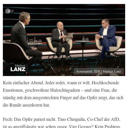
Screenprint: ZDF / Markus Lanz
Kein einfacher Abend. Jeder redet, wann er will. Hochkochende
Emotionen, geschwollene Halsschlagadern – und eine Frau, die
ständig mit dem ausgestreckten Finger auf das Opfer zeigt, das sich
die Runde auserkoren hat.
Pech: Das Opfer pariert nicht. Tino Chrupalla, Co-Chef der AfD,
ist so angriffslustig wie selten zuvor. Vier Gegner? Kein Problem.