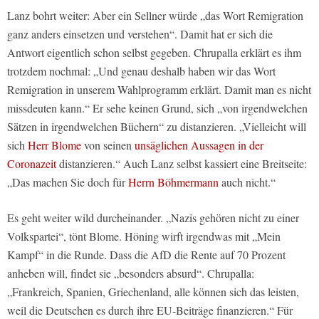
Lanz bohrt weiter: Aber ein Sellner würde „das Wort Remigration
ganz anders einsetzen und verstehen“. Damit hat er sich die
Antwort eigentlich schon selbst gegeben. Chrupalla erklärt es ihm
trotzdem nochmal: „Und genau deshalb haben wir das Wort
Remigration in unserem Wahlprogramm erklärt. Damit man es nicht
missdeuten kann.“ Er sehe keinen Grund, sich „von irgendwelchen
Sätzen in irgendwelchen Büchern“ zu distanzieren. „Vielleicht will
sich
Herr Blome
von seinen
unsäglichen Aussagen in der
Coronazeit
distanzieren.“ Auch Lanz selbst kassiert eine Breitseite:
„Das machen Sie doch für
Herrn Böhmermann
auch nicht.“
Es geht weiter wild durcheinander. „Nazis gehören nicht zu einer
Volkspartei“, tönt Blome. Höning wirft irgendwas mit „Mein
Kampf“ in die Runde. Dass die AfD die Rente auf 70 Prozent
anheben will, findet sie „besonders absurd“. Chrupalla:
„Frankreich, Spanien, Griechenland, alle können sich das leisten,
weil die Deutschen es durch ihre EU-Beiträge finanzieren.“ Für