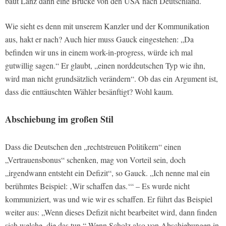
baut Lanz dann eine Brücke von den USA nach Deutschland.
Wie sieht es denn mit unserem Kanzler und der Kommunikation
aus, hakt er nach? Auch hier muss Gauck eingestehen: „Da
befinden wir uns in einem work-in-progress, würde ich mal
gutwillig sagen.“ Er glaubt, „einen norddeutschen Typ wie ihn,
wird man nicht grundsätzlich verändern“. Ob das ein Argument ist,
dass die enttäuschten Wähler besänftigt? Wohl kaum.
Abschiebung im großen Stil
Dass die Deutschen den „rechtstreuen Politikern“ einen
„Vertrauensbonus“ schenken, mag von Vorteil sein, doch
„irgendwann entsteht ein Defizit“, so Gauck. „Ich nenne mal ein
berühmtes Beispiel: ‚Wir schaffen das.‘“ – Es wurde nicht
kommuniziert, was und wie wir es schaffen. Er führt das Beispiel
weiter aus: „Wenn dieses Defizit nicht bearbeitet wird, dann finden
sich welche, die das tun.“ Wenn Scholz also von Abschiebungen in