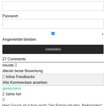
Passwort
Angemeldet bleiben
27
Comments
neuste
älteste
beste Bewertung
Inline Feedbacks
Alle Kommentare ansehen
giesemann
2 Jahre her
Herr Gauck ist schon recht. Der Patzer mit den „Bekloppten“