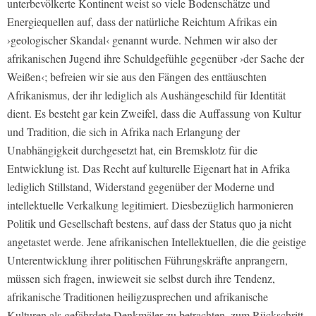
unterbevölkerte Kontinent weist so viele Bodenschätze und
Energiequellen auf, dass der natürliche Reichtum Afrikas ein
›geologischer Skandal‹ genannt wurde. Nehmen wir also der
afrikanischen Jugend ihre Schuldgefühle gegenüber ›der Sache der
Weißen‹; befreien wir sie aus den Fängen des enttäuschten
Afrikanismus, der ihr lediglich als Aushängeschild für Identität
dient. Es besteht gar kein Zweifel, dass die Auffassung von Kultur
und Tradition, die sich in Afrika nach Erlangung der
Unabhängigkeit durchgesetzt hat, ein Bremsklotz für die
Entwicklung ist. Das Recht auf kulturelle Eigenart hat in Afrika
lediglich Stillstand, Widerstand gegenüber der Moderne und
intellektuelle Verkalkung legitimiert. Diesbezüglich harmonieren
Politik und Gesellschaft bestens, auf dass der Status quo ja nicht
angetastet werde. Jene afrikanischen Intellektuellen, die die geistige
Unterentwicklung ihrer politischen Führungskräfte anprangern,
müssen sich fragen, inwieweit sie selbst durch ihre Tendenz,
afrikanische Traditionen heiligzusprechen und afrikanische
Kulturen als gefährdete Denkmäler zu betrachten, zum Rückschritt