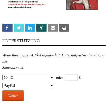
Facebook
Twitter
Linkedin
Xing
Email
Print
UNTERSTÜTZUNG
Wenn Ihnen unser Artikel gefallen hat: Unterstützen Sie diese Form
des
Journalismus.
oder
€
Weiter