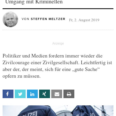
Umgang mit Kriminellen
Fr, 2. August 2019
VON
STEFFEN MELTZER
Politiker und Medien fordern immer wieder die
Zivilcourage einer Zivilgesellschaft. Leichtfertig ist
aber der, der meint, sich für eine „gute Sache“
opfern zu müssen.
Facebook
Twitter
Linkedin
Xing
Email
Print