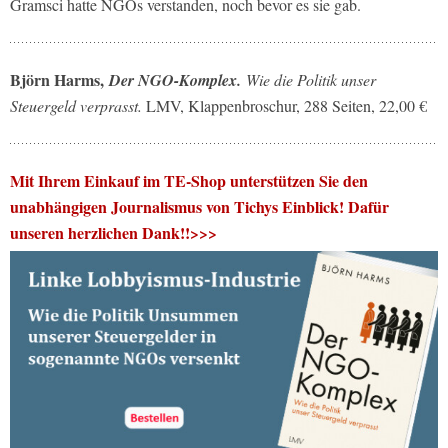
Gramsci hatte NGOs verstanden, noch bevor es sie gab.
Björn Harms,
Der NGO-Komplex.
Wie die Politik unser
Steuergeld verprasst.
LMV, Klappenbroschur, 288 Seiten, 22,00 €
Mit Ihrem Einkauf im TE-Shop unterstützen Sie den
unabhängigen Journalismus von Tichys Einblick! Dafür
unseren herzlichen Dank!!>>>