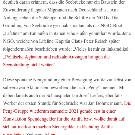
deutlich daran erinnern, dass die Seebrücke nur ein Baustein der
Zuwanderung illegaler Migranten nach Deutschland ist. Am
Anfang stehen die Schlepper und die Schiffe der NGOs. Die
Gründung von Seebrücke geschah spontan, als das NGO-Boot
„Lifeline“ am Einlaufen in italienische Häfen gehindert wurde. Jene
NGO, welche von Lifeline-Kapitän Claus-Peter Reisch später
folgendermaßen beschrieben wurde: „Vieles ist mir zu linksradikal“,
„
Politische Agitation und radikale Aussagen bringen die
Seenotrettung nicht weiter
“.
Diese spontane Neugründung einer Bewegung wurde zunächst von
subversiven Aktionisten beworben, die sich „Peng!“ nennen. Mit
dabei damals auch der Schauspieler Jan Josef Liefers, ebenfalls
Werber der ersten Stunde für Seebrücke war Jan Böhmermann.
Die
Peng-Gruppe wiederum sammelte 2021 gerade erst in einer
Kunstaktion Spendengelder für die Antifa bzw. wollte damit auf
sich aufmerksam machen Steuergelder in Richtung Antifa
umzuleiten
. Siehe auch
hier
.